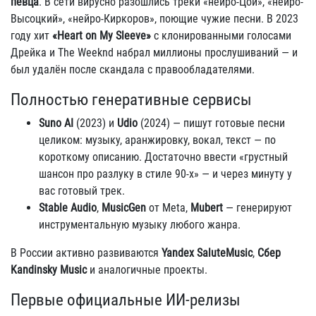
певца
. В сети вирусно разошлись треки «нейро-Цой», «нейро-
Высоцкий», «нейро-Киркоров», поющие чужие песни. В 2023
году хит
«Heart on My Sleeve»
с клонированными голосами
Дрейка и The Weeknd набрал миллионы прослушиваний — и
был удалён после скандала с правообладателями.
Полностью генеративные сервисы
Suno AI
(2023) и
Udio
(2024) — пишут готовые песни
целиком: музыку, аранжировку, вокал, текст — по
короткому описанию. Достаточно ввести «грустный
шансон про разлуку в стиле 90-х» — и через минуту у
вас готовый трек.
Stable Audio
,
MusicGen
от Meta,
Mubert
— генерируют
инструментальную музыку любого жанра.
В России активно развиваются
Yandex SaluteMusic
,
Сбер
Kandinsky Music
и аналогичные проекты.
Первые официальные ИИ-релизы