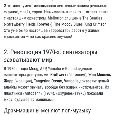
Этот инструмент использовал ленточные записи реальных
скрипок, флейт, хоров. Нажимаешь клавишу — играет лента
с настоящим оркестром. Mellotron слышен в The Beatles
(«Strawberry Fields Forever»), The Moody Blues, King Crimson.
Это уже было настоящее «воровство» работы у живых
музыкантов — но как красиво звучало!
2. Революция 1970-х: синтезаторы
захватывают мир
В 1970-е годы Moog, ARP, Yamaha и Roland сделали
синтезаторы доступными.
Kraftwerk
(Германия),
Жан-Мишель
Жарр
(Франция),
Tangerine Dream
,
Vangelis
доказали: целый
альбом может звучать вообще без живых инструментов. Их
пластинки «Autobahn» (1974), «Oxygène» (1976) показали
миру: будущее за машинами.
Драм-машины меняют поп-музыку