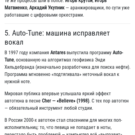
Те же процессы шли в попсе:
Игорь Крутой
,
Игорь
Матвиенко
,
Аркадий Укупник
— аранжировщики, по сути уже
работавшие с цифровыми оркестрами.
5. Auto-Tune: машина исправляет
вокал
В 1997 году компания
Antares
выпустила программу
Auto-
Tune
, основанную на алгоритмах геофизика Энди
Хильдебранда (изначально разработчика для поиска нефти).
Программа мгновенно «подтягивала» неточный вокал к
нужной ноте.
Мировая публика впервые услышала яркий эффект
автотюна в песне
Cher — «Believe» (1998)
. С тех пор автотюн
— обязательный инструмент любой студии.
В России 2000-х автотюн стал спасением для многих поп-
исполнительниц: то, что певица не попадает в ноты,
перестало быть проблемой — компьютер всё «выправит».