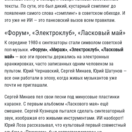
тексты. По сути, это был дикий, кустарный сэмплинг до
появления самого слова «сэмплинг» в советском обиходе. И
это уже не ИИ — это панковский вызов всем правилам.
«Форум», «Электроклуб», «Ласковый май»
К середине 1980-х синтезаторы стали символом советской
поп-музыки.
«Форум»
,
«Мираж»
,
«Электроклуб»
,
«Ласковый
май»
— все эти проекты держались на электронных
аранжировках, часто записанных одним человеком за
пультом. Юрий Чернавский, Сергей Минаев, Юрий Шатунов —
все они работали в эпоху, когда живых музыкантов уже
почти не приглашали.
Сергей Минаев пел свои песни под минусовые пластинки
караоке. С первым альбомом «Ласкового мая» ещё
смешнее. Сергей Кузнецов пытался сделать синтезаторный
звук, изображая его живыми инструментами. ИИ наоборот!
Юрий Лоза рассказывал, что культовый первый совместный