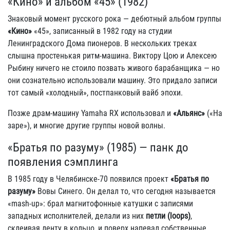
«Кино» и альбом «45» (1982)
Знаковый момент русского рока — дебютный альбом группы
«Кино»
«45», записанный в 1982 году на студии
Ленинградского Дома пионеров. В нескольких треках
слышна простенькая ритм-машина. Виктору Цою и Алексею
Рыбину ничего не стоило позвать живого барабанщика — но
они сознательно использовали машину. Это придало записи
тот самый «холодный», постпанковый вайб эпохи.
Позже драм-машину Yamaha RX использовал и
«Альянс»
(«На
заре»), и многие другие группы новой волны.
«Братья по разуму» (1985) — панк до
появления сэмплинга
В 1985 году в Челябинске-70 появился проект
«Братья по
разуму»
Вовы Синего. Он делал то, что сегодня называется
«mash-up»: брал магнитофонные катушки с записями
западных исполнителей, делали из них
петли (loops)
,
склеивая ленту в кольцо, и поверх напевал собственные