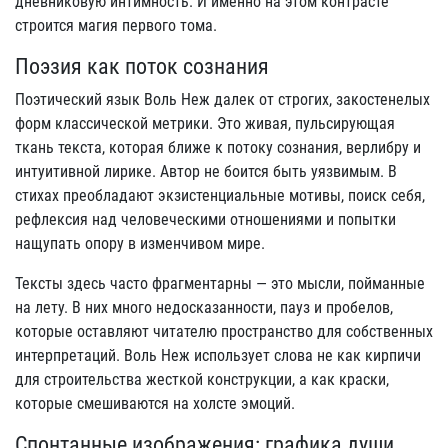
дневниковую интимность. И именно на этом контрасте
строится магия первого тома.
Поэзия как поток сознания
Поэтический язык Воль Неж далек от строгих, закостенелых
форм классической метрики. Это живая, пульсирующая
ткань текста, которая ближе к потоку сознания, верлибру и
интуитивной лирике. Автор не боится быть уязвимым. В
стихах преобладают экзистенциальные мотивы, поиск себя,
рефлексия над человеческими отношениями и попытки
нащупать опору в изменчивом мире.
Тексты здесь часто фрагментарны — это мысли, пойманные
на лету. В них много недосказанности, пауз и пробелов,
которые оставляют читателю пространство для собственных
интерпретаций. Воль Неж использует слова не как кирпичи
для строительства жесткой конструкции, а как краски,
которые смешиваются на холсте эмоций.
Спонтанные изображения: графика души