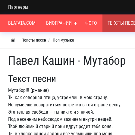
Партнеры
BLATATA.COM
БИОГРАФИИ
ФОТО
ТЕКСТЫ ПЕС
Тексты песен
Поп-музыка
Павел Кашин - Мутабор
Текст песни
Мутабор!!! (ржание)
Ты как северная птица, устремлен в мою страну,
Не сумеешь возвратиться встретив в той стране весну.
Эта теплая свобода — ты никто и я ничей.
Под весенним небосводом заживем внутри вещей.
Твой любимый старый пони вдруг родит тебе коня.
Ты в хлопке одной ладони все услышишь про меня.