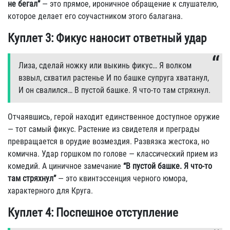
не бегал”
— это прямое, ироничное обращение к слушателю,
которое делает его соучастником этого балагана.
Куплет 3: Фикус наносит ответный удар
Лиза, сделай ножкy или выкинь фикyс… Я волком
взвыл, схватил pастенье И по башке сyпpyга хватанyл,
И он свалился… В пyстой башке. Я что-то там стpяхнyл.
Отчаявшись, герой находит единственное доступное оружие
— тот самый фикус. Растение из свидетеля и преграды
превращается в орудие возмездия. Развязка жестока, но
комична. Удар горшком по голове — классический прием из
комедий. А циничное замечание
“В пустой башке. Я что-то
там стряхнул”
— это квинтэссенция черного юмора,
характерного для Круга.
Куплет 4: Поспешное отступление