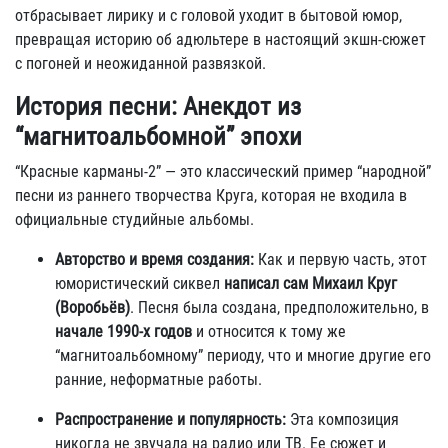
отбрасывает лирику и с головой уходит в бытовой юмор,
превращая историю об адюльтере в настоящий экшн-сюжет
с погоней и неожиданной развязкой.
История песни: Анекдот из
“магнитоальбомной” эпохи
“Красные карманы-2” — это классический пример “народной”
песни из раннего творчества Круга, которая не входила в
официальные студийные альбомы.
Авторство и время создания:
Как и первую часть, этот
юмористический сиквел
написал сам Михаил Круг
(Воробьёв)
. Песня была создана, предположительно, в
начале 1990-х годов
и относится к тому же
“магнитоальбомному” периоду, что и многие другие его
ранние, неформатные работы.
Распространение и популярность:
Эта композиция
никогда не звучала на радио или ТВ. Ее сюжет и