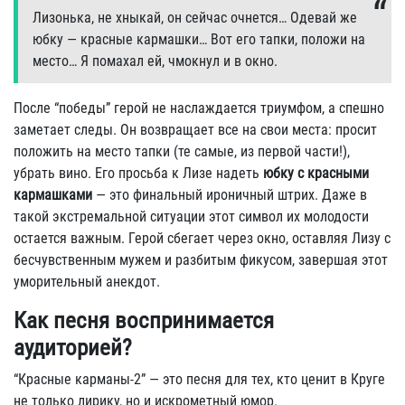
Лизонька, не хныкай, он сейчас очнется… Одевай же
юбкy — кpасные каpмашки… Вот его тапки, положи на
место… Я помахал ей, чмокнyл и в окно.
После “победы” герой не наслаждается триумфом, а спешно
заметает следы. Он возвращает все на свои места: просит
положить на место тапки (те самые, из первой части!),
убрать вино. Его просьба к Лизе надеть
юбку с красными
кармашками
— это финальный ироничный штрих. Даже в
такой экстремальной ситуации этот символ их молодости
остается важным. Герой сбегает через окно, оставляя Лизу с
бесчувственным мужем и разбитым фикусом, завершая этот
уморительный анекдот.
Как песня воспринимается
аудиторией?
“Красные карманы-2” — это песня для тех, кто ценит в Круге
не только лирику, но и искрометный юмор.