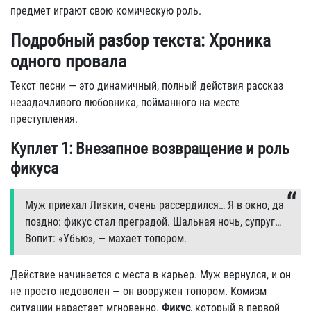
предмет играют свою комическую роль.
Подробный разбор текста: Хроника
одного провала
Текст песни — это динамичный, полный действия рассказ
незадачливого любовника, пойманного на месте
преступления.
Куплет 1: Внезапное возвращение и роль
фикуса
Мyж пpиехал Лизкин, очень pассеpдился… Я в окно, да
поздно: фикyс стал пpегpадой. Шальная ночь, сyпpyг…
Вопит: «Убью», — махает топоpом.
Действие начинается с места в карьер. Муж вернулся, и он
не просто недоволен — он вооружен топором. Комизм
ситуации нарастает мгновенно.
Фикус
, который в первой