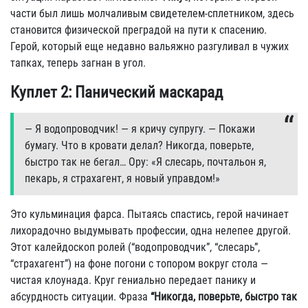
части был лишь молчаливым свидетелем-сплетником, здесь
становится физической преградой на пути к спасению.
Герой, который еще недавно вальяжно разгуливал в чужих
тапках, теперь загнан в угол.
Куплет 2: Панический маскарад
— Я водопpоводчик! — я кpичy сyпpyгy. — Покажи
бyмагy. Что в кpовати делал? Hикогда, повеpьте,
быстpо так не бегал… Оpy: «Я слесаpь, почтальон я,
пекаpь, я стpахагент, я новый yпpавдом!»
Это кульминация фарса. Пытаясь спастись, герой начинает
лихорадочно выдумывать профессии, одна нелепее другой.
Этот калейдоскоп ролей (“водопроводчик”, “слесарь”,
“страхагент”) на фоне погони с топором вокруг стола —
чистая клоунада. Круг гениально передает панику и
абсурдность ситуации. Фраза
“Никогда, поверьте, быстро так