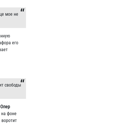
це мое не
янную
афора его
вает
тит свободы
.
Опер
 на фоне
е воротит