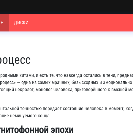
ЕН
ДИСКИ
роцесс
родными хитами, и есть те, что навсегда остались в тени, предн
процесс» — одна из самых мрачных, безысходных и эмоционально
астоящий некролог, монолог человека, приговорённого к высшей м
ентальной точностью передаёт состояние человека в момент, ко
ание неминуемого конца.
агнитофонной эпохи