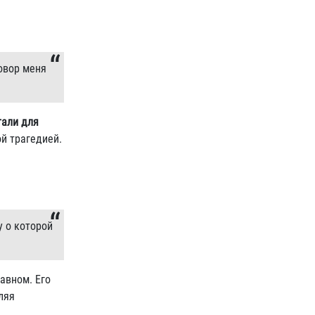
говор меня
тали для
й трагедией.
у о которой
лавном. Его
ляя