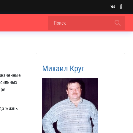
Михаил Круг
азначенные
 сильных
ере
гда жизнь