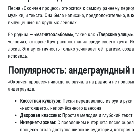
Песня «Окончен процесс» относится к самому раннему перио
музыки, и текста. Она была написана, предположительно,
в к
выпущенные на крупных лейблах.
Её родина —
«магнитоальбомы»
, такие как
«Тверские улицы»
условиях, которые Круг распространял среди своего круга. 
лоска. Эта аутентичность только усиливает её трагизм, соз
исповедь.
Популярность: андеграундный 
«Окончен процесс» никогда не звучала на радио и не показы
андеграунда.
Кассетная культура:
Песня передавалась из рук в руки 
«настоящего», непричёсанного шансона.
Дворовая классика:
Простая мелодия и глубокий текст 
Интернет-архивы:
С появлением интернета песня обрел
процесс» стала доступна широкой аудитории, которая 