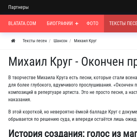
Партнеры
BLATATA.COM
БИОГРАФИИ
ФОТО
ТЕКСТЫ ПЕС
Тексты песен
Шансон
Михаил Круг
Михаил Круг - Окончен п
В творчестве Михаила Круга есть песни, которые стали всена
для более глубокого, вдумчивого прослушивания. «Окончен 
композиций в репертуаре артиста. Это не просто песня, а н
наказания.
В этой короткой, но невероятно ёмкой балладе Круг с докум
обрывается по решению суда, и впереди остаётся лишь ожид
История создания: голос из м