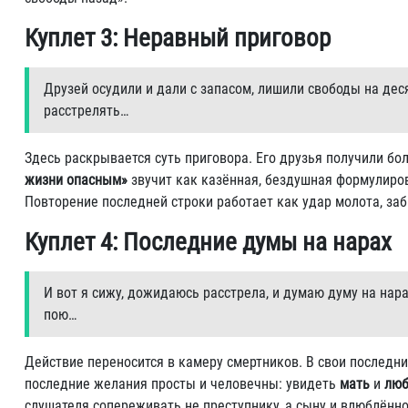
Куплет 3: Неравный приговор
Друзей осудили и дали с запасом, лишили свободы на дес
расстрелять…
Здесь раскрывается суть приговора. Его друзья получили бо
жизни опасным»
звучит как казённая, бездушная формулиров
Повторение последней строки работает как удар молота, за
Куплет 4: Последние думы на нарах
И вот я сижу, дожидаюсь расстрела, и думаю думу на нар
пою…
Действие переносится в камеру смертников. В свои последние
последние желания просты и человечны: увидеть
мать
и
люб
слушателя сопереживать не преступнику, а сыну и влюблённ