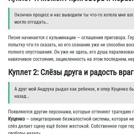
Окончен процесс и нас выводили ты что-то хотела мне вз
могло отгадать…
Песня начинается с кульминации — оглашения приговора. Гер
попытку что-то сказать, но его сознание уже не способно в
полного опустошения. Он уже не здесь, его душа парализова
навязчивое состояние, зацикленность на этом последнем, не
Куплет 2: Слёзы друга и радость враг
А друг мой Андруха рыдал как ребенок, и опер Куценко б
назад…
Появляются другие персонажи, которые оттеняют трагедию 
Куценко
— олицетворение безжалостной системы, которая не 
слёз делает сцену ещё более жестокой. Собственное горе ге
свободы назад».