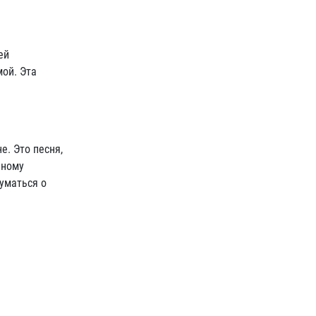
ей
мой. Эта
е. Это песня,
лному
уматься о