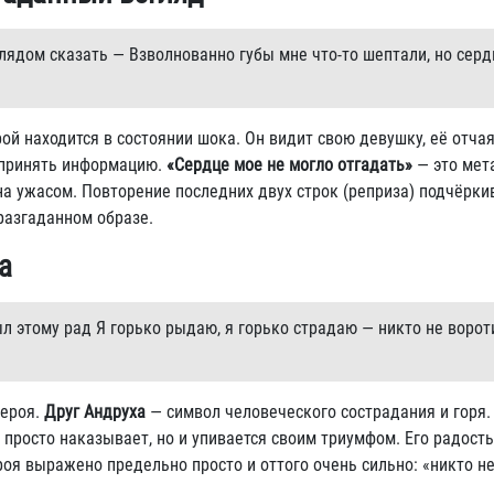
глядом сказать — Взволнованно губы мне что-то шептали, но серд
ой находится в состоянии шока. Он видит свою девушку, её отча
оспринять информацию.
«Сердце мое не могло отгадать»
— это мет
на ужасом. Повторение последних двух строк (реприза) подчёрки
разгаданном образе.
а
ыл этому рад Я горько рыдаю, я горько страдаю — никто не воро
героя.
Друг Андруха
— символ человеческого сострадания и горя
просто наказывает, но и упивается своим триумфом. Его радость
роя выражено предельно просто и оттого очень сильно: «никто н