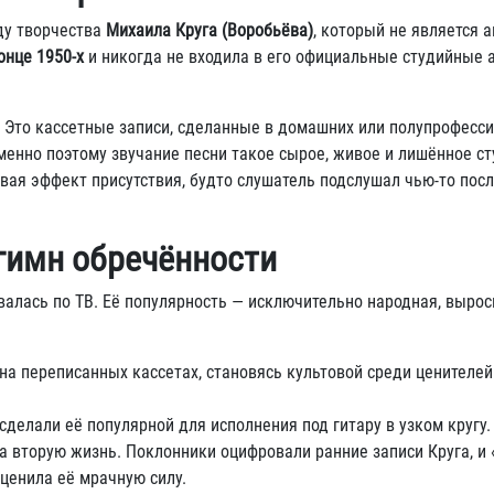
ду творчества
Михаила Круга (Воробьёва)
, который не является 
онце 1950-х
и никогда не входила в его официальные студийные 
. Это кассетные записи, сделанные в домашних или полупрофесс
Именно поэтому звучание песни такое сырое, живое и лишённое с
давая эффект присутствия, будто слушатель подслушал чью-то по
гимн обречённости
валась по ТВ. Её популярность — исключительно народная, вырос
на переписанных кассетах, становясь культовой среди ценителей
сделали её популярной для исполнения под гитару в узком кругу.
а вторую жизнь. Поклонники оцифровали ранние записи Круга, и
оценила её мрачную силу.