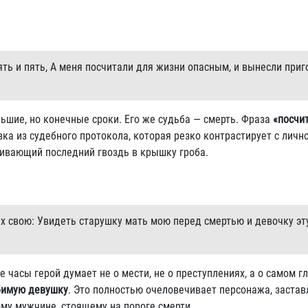
ять и пять, А меня посчитали для жизни опасным, и вынесли при
льшие, но конечные сроки. Его же судьба — смерть. Фраза
«посчи
ка из судебного протокола, которая резко контрастирует с лично
бивающий последний гвоздь в крышку гроба.
ах свою: Увидеть старушку мать мою перед смертью и девочку эт
 часы герой думает не о мести, не о преступлениях, а о самом г
имую девушку
. Это полностью очеловечивает персонажа, застав
ому мужчине, стоящему на пороге смерти.