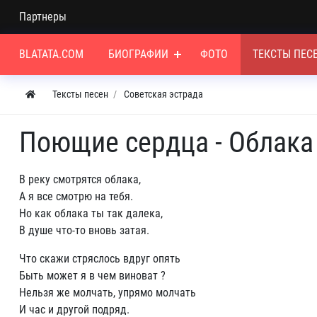
Партнеры
BLATATA.COM
БИОГРАФИИ
ФОТО
ТЕКСТЫ ПЕС
Тексты песен
Советская эстрада
Поющие сердца - Облака
В реку смотрятся облака,
А я все смотрю на тебя.
Но как облака ты так далека,
В душе что-то вновь затая.
Что скажи стряслось вдруг опять
Быть может я в чем виноват ?
Нельзя же молчать, упрямо молчать
И час и другой подряд.