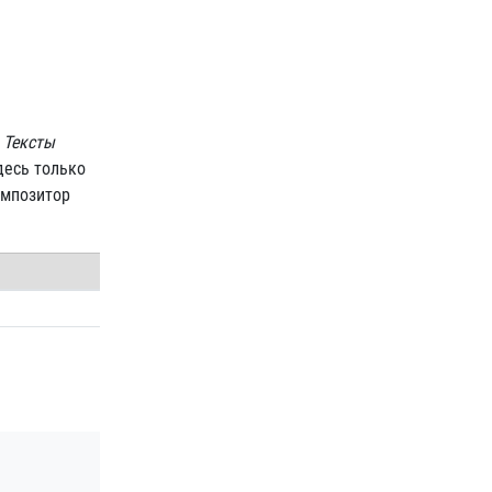
е
Тексты
десь только
омпозитор