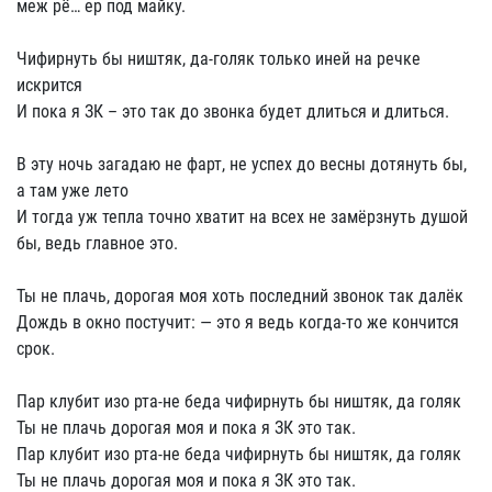
меж рё… ер под майку.
Чифирнуть бы ништяк, да-голяк только иней на речке
искрится
И пока я ЗК – это так до звонка будет длиться и длиться.
В эту ночь загадаю не фарт, не успех до весны дотянуть бы,
а там уже лето
И тогда уж тепла точно хватит на всех не замёрзнуть душой
бы, ведь главное это.
Ты не плачь, дорогая моя хоть последний звонок так далёк
Дождь в окно постучит: — это я ведь когда-то же кончится
срок.
Пар клубит изо рта-не беда чифирнуть бы ништяк, да голяк
Ты не плачь дорогая моя и пока я ЗК это так.
Пар клубит изо рта-не беда чифирнуть бы ништяк, да голяк
Ты не плачь дорогая моя и пока я ЗК это так.