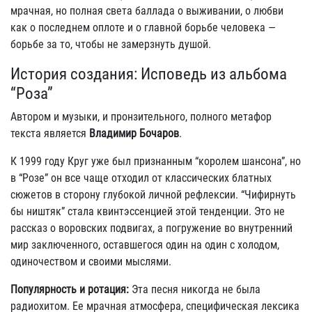
мрачная, но полная света баллада о выживании, о любви
как о последнем оплоте и о главной борьбе человека —
борьбе за то, чтобы не замерзнуть душой.
История создания: Исповедь из альбома
“Роза”
Автором и музыки, и пронзительного, полного метафор
текста является
Владимир Бочаров
.
К 1999 году Круг уже был признанным “королем шансона”, но
в “Розе” он все чаще отходил от классических блатных
сюжетов в сторону глубокой личной рефлексии. “Чифирнуть
бы ништяк” стала квинтэссенцией этой тенденции. Это не
рассказ о воровских подвигах, а погружение во внутренний
мир заключенного, оставшегося один на один с холодом,
одиночеством и своими мыслями.
Популярность и ротация:
Эта песня никогда не была
радиохитом. Ее мрачная атмосфера, специфическая лексика