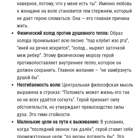
наверное, потому, что у меня есть ты”. Именно любовь
к женщине на воле становится тем стержнем, который
не дает герою сломаться. Она — его главная причина
жить.
Физический холод против душевного тепла:
Образ
холода пронизывает всю песню: “пар клубит изо рта”,
“иней на речке искрится”, “холод… ныряет заточкой
меж ребер”. Этому физическому морозу герой
противопоставляет внутреннее тепло, которое он
должен сохранить. Главное желание — “не замёрзнуть
душой бы”.
Несгибаемость воли:
Центральная философская мысль
выражена в строках: “Поломать может жизнь-это так
но не всех удаётся согнуть”. Герой признает силу
обстоятельств, но утверждает превосходство силы
духа. Это гимн стойкости.
Маленькие цели на пути к выживанию:
В условиях,
когда “последний звонок так далёк”, герой ставит себе
промежуточные цели: “до весны дотянуть бы”. Это