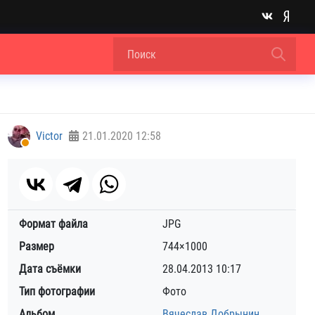
Victor
21.01.2020
12:58
Формат файла
JPG
Размер
744×1000
Дата съёмки
28.04.2013
10:17
Тип фотографии
Фото
Альбом
Вячеслав Добрынин