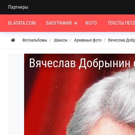
Партнеры
BLATATA.COM
БИОГРАФИИ
ФОТО
ТЕКСТЫ ПЕС
Фотоальбомы
Шансон
Архивные фото
Вячеслав Доб
Вячеслав Добрынин 