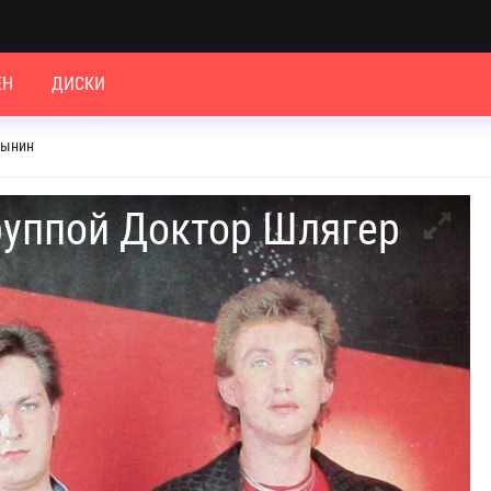
ЕН
ДИСКИ
рынин
руппой Доктор Шлягер