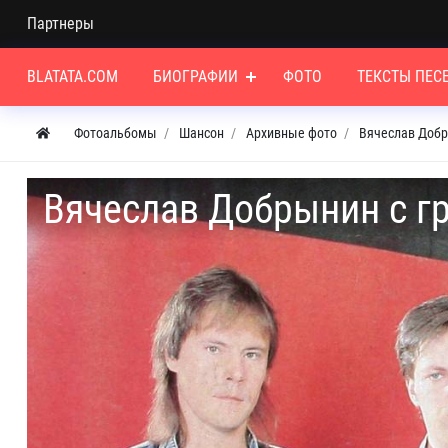
Партнеры
BLATATA.COM
БИОГРАФИИ
ФОТО
ТЕКСТЫ ПЕС
Фотоальбомы
Шансон
Архивные фото
Вячеслав Доб
Вячеслав Добрынин с г