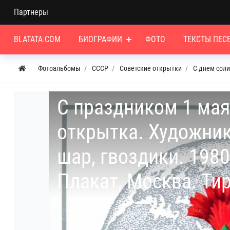
Партнеры
BLATATA.COM
БИОГРАФИИ
ФОТО
ТЕКСТЫ ПЕС
Фотоальбомы
СССР
Советские открытки
С днем сол
С праздником 1 мая
открытка. Художник
шар, гвоздики. 1980
Плакат, Москва. Тир