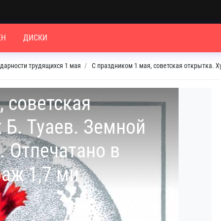
ЕН
ДИСКИ
идарности трудящихся 1 мая
С праздником 1 мая, советская открытка. Х
, советская
 Б. Туаев. Земной
. Отпечатано в
аж 1,7 ми