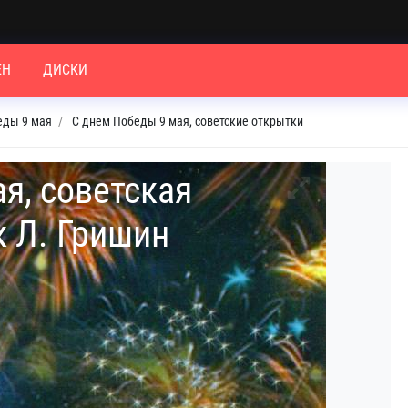
ЕН
ДИСКИ
еды 9 мая
С днем Победы 9 мая, советские открытки
я, советская
к Л. Гришин