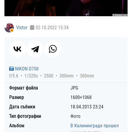
Victor
02.10.2022
15:34
NIKON D750
f/5.6
1/320s
2500
300mm
300mm
Формат файла
JPG
Размер
1600×1068
Дата съёмки
18.04.2013
23:24
Тип фотографии
Фото
Альбом
В Калининграде прошел