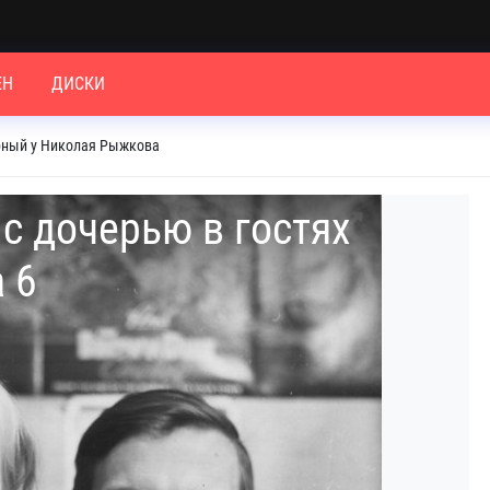
ЕН
ДИСКИ
рный у Николая Рыжкова
с дочерью в гостях
 6