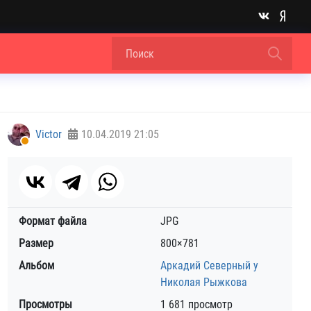
Victor
10.04.2019
21:05
Формат файла
JPG
Размер
800×781
Альбом
Аркадий Северный у
Николая Рыжкова
Просмотры
1 681 просмотр