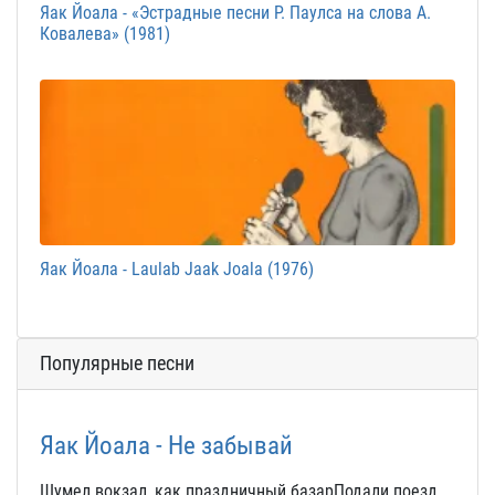
Яак Йоала - «Эстрадные песни Р. Паулса на слова А.
Ковалева» (1981)
Яак Йоала - Laulab Jaak Joala (1976)
Популярные песни
Яак Йоала - Не забывай
Шумел вокзал, как праздничный базарПодали поезд