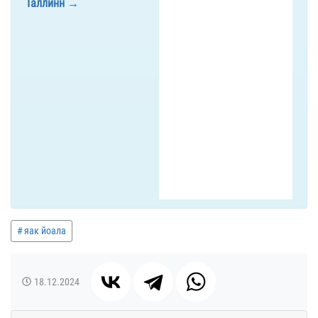
Таллинн
яак йоала
18.12.2024