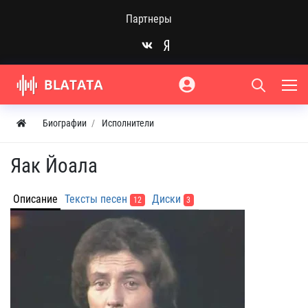
Партнеры
Биографии
Исполнители
Яак Йоала
Описание
Тексты песен
Диски
12
3