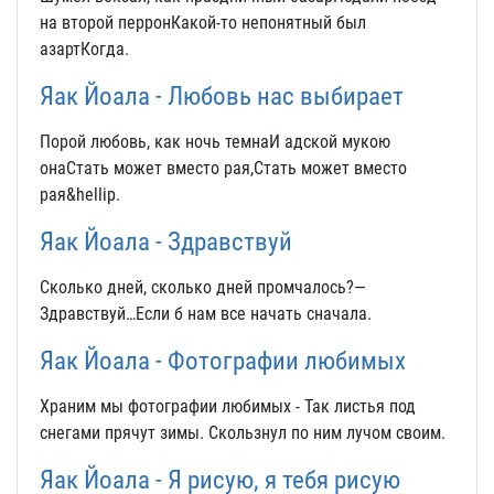
на второй перронКакой-то непонятный был
азартКогда.
Яак Йоала - Любовь нас выбирает
Порой любовь, как ночь темнаИ адской мукою
онаСтать может вместо рая,Стать может вместо
рая&hellip.
Яак Йоала - Здравствуй
Сколько дней, сколько дней промчалось?—
Здравствуй…Если б нам все начать сначала.
Яак Йоала - Фотографии любимых
Храним мы фотографии любимых - Так листья под
снегами прячут зимы. Скользнул по ним лучом своим.
Яак Йоала - Я рисую, я тебя рисую