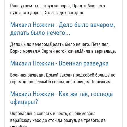
Рано утром ты шагнул за порог, Пред тобою - сто
путей, сто дорог. Сто загадок загадал.
Михаил Ножкин - Дело было вечером,
делать было нечего...
Дело было вечером,Делать было нечего. Петя пел,
Борис молчал,А Сергей ногой качал,Мила в зеркальце.
Михаил Ножкин - Военная разведка
Военная разведкаДомой заходит редкоВсё больше по
горам да по лесамПо селам, по столицам,По всяким.
Михаил Ножкин - Как же так, господа
офицеры?
Окровавлена совесть и честь, ошельмована
вераВсюду хаос да стон,да разгул, да тревога, да