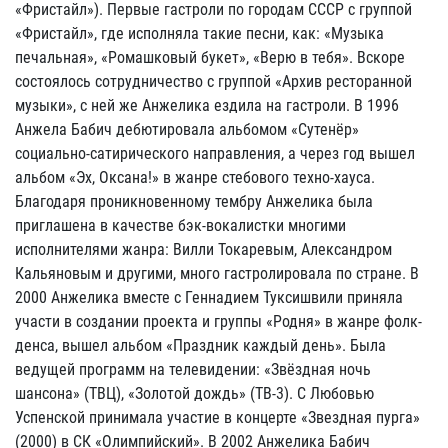
«Фристайл»). Первые гастроли по городам СССР с группой
«Фристайл», где исполняла такие песни, как: «Музыка
печальная», «Ромашковый букет», «Верю в тебя». Вскоре
состоялось сотрудничество с группой «Архив ресторанной
музыки», с ней же Анжелика ездила на гастроли. В 1996
Анжела Бабич дебютировала альбомом «Сутенёр»
социально-сатирического направления, а через год вышел
альбом «Эх, Оксана!» в жанре стебового техно-хауса.
Благодаря проникновенному тембру Анжелика была
приглашена в качестве бэк-вокалистки многими
исполнителями жанра: Вилли Токаревым, Александром
Кальяновым и другими, много гастролировала по стране. В
2000 Анжелика вместе с Геннадием Туксишвили приняла
участи в создании проекта и группы «Родня» в жанре фолк-
денса, вышел альбом «Праздник каждый день». Была
ведущей программ на телевидении: «Звёздная ночь
шансона» (ТВЦ), «Золотой дождь» (ТВ-3). С Любовью
Успенской принимала участие в концерте «Звездная пурга»
(2000) в СК «Олимпийский». В 2002 Анжелика Бабич