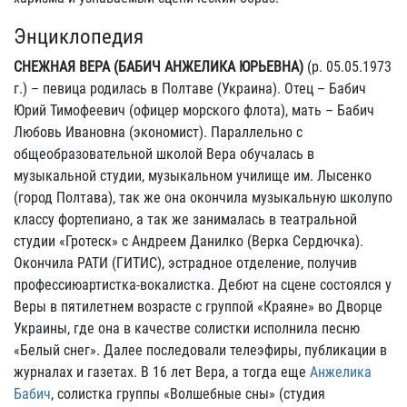
Энциклопедия
СНЕЖНАЯ ВЕРА (БАБИЧ АНЖЕЛИКА ЮРЬЕВНА)
(р. 05.05.1973
г.) – певица родилась в Полтаве (Украина). Отец – Бабич
Юрий Тимофеевич (офицер морского флота), мать – Бабич
Любовь Ивановна (экономист). Параллельно с
общеобразовательной школой Вера обучалась в
музыкальной студии, музыкальном училище им. Лысенко
(город Полтава), так же она окончила музыкальную школупо
классу фортепиано, а так же занималась в театральной
студии «Гротеск» с Андреем Данилко (Верка Сердючка).
Окончила РАТИ (ГИТИС), эстрадное отделение, получив
профессиюартистка-вокалистка. Дебют на сцене состоялся у
Веры в пятилетнем возрасте с группой «Краяне» во Дворце
Украины, где она в качестве солистки исполнила песню
«Белый снег». Далее последовали телеэфиры, публикации в
журналах и газетах. В 16 лет Вера, а тогда еще
Анжелика
Бабич
, солистка группы «Волшебные сны» (студия