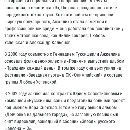
сатирически‑социальный по направлению. В 1997-м
последовала пластинка «Эх, Оксана!», созданная в стиле
пародийного техно‑хауса. Хотя эти работы не принесли
широкую популярность, Анжелика стала заметной в
профессиональной среде — она работала бэк‑вокалисткой у
таких мэтров шансона, как Вилли Токарев, Любовь
Успенская и Александр Кальянов.
В 2000 году совместно с Геннадием Туксишвили Анжелика
основала фолк‑дэнс‑коллектив «Родня» и выпустила альбом
«Праздник каждый день». В том же году она выступила на
фестивале «Звездная пурга» в СК «Олимпийский» в составе
группы Любови Успенской.
В 2002 году заключила контракт с Юрием Севостьяновым и
компанией «Русский шансон» и представила сольный проект
под именем Вера Снежная. В том же году вышел альбом
«Девчонка из дальнего города», на заглавную песню был
снят видеоклип, вошедший в сборник «Звёзды русского
шансона — 3».