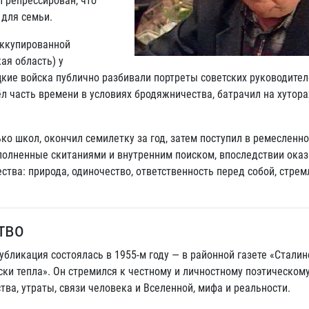
л репрессирован, что
для семьи.
оккупированной
ая область) у
цкие войска публично разбивали портреты советских руководител
ёл часть времени в условиях бродяжничества, батрачил на хутор
ко школ, окончил семилетку за год, затем поступил в ремесленн
аполненные скитаниями и внутренним поиском, впоследствии ока
тва: природа, одиночество, ответственность перед собой, стрем
тво
публикация состоялась в 1955-м году — в районной газете «Стали
ски тепла». Он стремился к честному и личностному поэтическом
ва, утраты, связи человека и Вселенной, мифа и реальности.