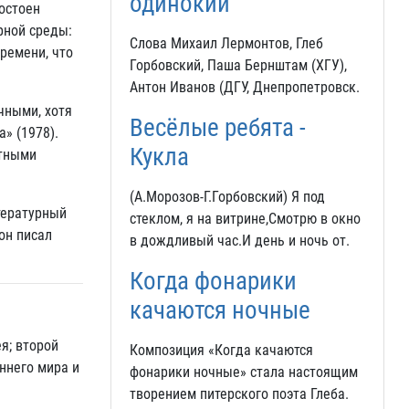
одинокий
достоен
рной среды:
Слова Михаил Лермонтов, Глеб
времени, что
Горбовский, Паша Бернштам (ХГУ),
Антон Иванов (ДГУ, Днепропетровск.
чными, хотя
Весёлые ребята -
» (1978).
Кукла
стными
(А.Морозов-Г.Горбовский) Я под
тературный
стеклом, я на витрине,Смотрю в окно
он писал
в дождливый час.И день и ночь от.
Когда фонарики
качаются ночные
я; второй
Композиция «Когда качаются
еннего мира и
фонарики ночные» стала настоящим
творением питерского поэта Глеба.