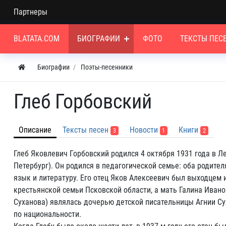
Партнеры
BLATATA.COM
БИОГРАФИИ
ФОТО
ТЕКСТЫ ПЕС
Биографии
Поэты-песенники
Глеб Горбовский
Описание
Тексты песен
Новости
Книги
3
1
2
Глеб Яковлевич Горбовский родился 4 октября 1931 года в Л
Петербург). Он родился в педагогической семье: оба родите
язык и литературу. Его отец Яков Алексеевич был выходцем 
крестьянской семьи Псковской области, а мать Галина Иван
Суханова) являлась дочерью детской писательницы Агнии Су
по национальности.