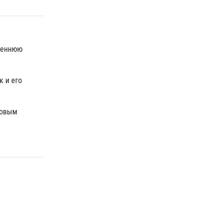
треннюю
к и его
новым