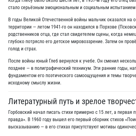
Когда Глебу было около шести лет, в 1937-м году его отец бы
стало серьёзным эмоциональным и социальным испытанием 
В годы Великой Отечественной войны мальчик оказался на 
территории — летом 1941-го он находился в Порхове (Псковск
родственников отца, где стал свидетелем сцены, когда неме
глубоко потрясло его детское мировоззрение. Затем он пров
голод и страх.
После войны юный Глеб вернулся к учебе. Он сменил несколь
позднее — в полиграфический техникум. Эти ранние годы, н
фундаментом его поэтического самоощущения и темы творчес
исходному смыслу жизни.
Литературный путь и зрелое творчес
Горбовский начал писать стихи примерно с 15 лет, а первая 
правда». В 1960 году вышел его первый сборник стихов «Пои
высказыванию — в его стихах присутствуют мотивы одиночест