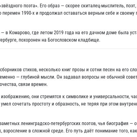
«звёздного поэта». Его образ — скорее скиталец-мыслитель, поэт,
ью перемен 1990-х и продолжал оставаться верным себе и своему
 — в Комарово, где летом 2019 года на его дачном доме была ус
тербурге, похоронен на Богословском кладбище.
борников стихов, несколько книг прозы и сотни песен на его сло
еменно — глубиной мысли. Он задавал вопросы не обычной совет
очества, связи времен.
у изображению, они стремятся к символике и универсальности, ча
умел сочетать простоту и образность, не теряя при этом внутрен
 заметных ленинградско-петербургских поэтов, чья биография — 
к, взросление в сложной среде. Его путь даёт понимание того, ка