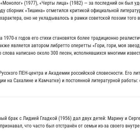
 «Монолог» (1977), «Черты лица» (1982) — за последний он был у
оду сборник «Тишина» отметился критикой официальной литерату
характера, оно не укладывалось в рамки советской поэзии того 
а 1970-х годов его стихи становятся более традиционно реалисти
же является автором либретто оперетты «Гори, гори, моя звезда
 слова написано около 300 песен, исполнявшихся многими изве
Русского ПЕН-центра и Академии российской словесности. Его ли
ции на Сахалине и Камчатке) и постоянной литературной работы: 
ый брак с Лидией Гладкой (1956) дал двух детей: Марину и Серге
признавал, что часто был отстранён от семьи из-за своего внутр