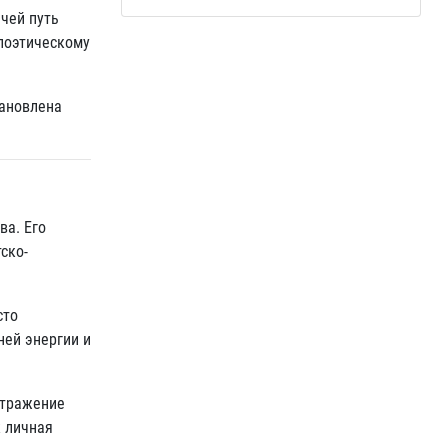
 чей путь
 поэтическому
тановлена
ва. Его
ско-
сто
ней энергии и
отражение
к личная