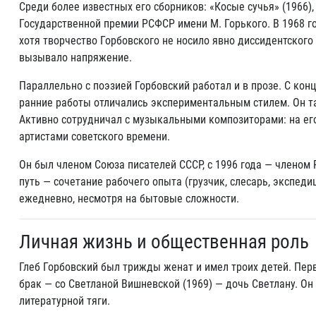
Среди более известных его сборников: «Косые сучья» (1966),
Государственной премии РСФСР имени М. Горького. В 1968 г
хотя творчество Горбовского не носило явно диссидентского 
вызывало напряжение.
Параллельно с поэзией Горбовский работал и в прозе. С конц
ранние работы отличались экспериментальным стилем. Он так
Активно сотрудничал с музыкальными композиторами: на его
артистами советского времени.
Он был членом Союза писателей СССР, с 1996 года — членом 
путь — сочетание рабочего опыта (грузчик, слесарь, экспеди
ежедневно, несмотря на бытовые сложности.
Личная жизнь и общественная роль
Глеб Горбовский был трижды женат и имел троих детей. Перв
брак — со Светланой Вишневской (1969) — дочь Светлану. Он 
литературной тяги.