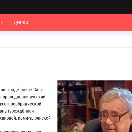
ЕН
ДИСКИ
енинграде (ныне Санкт-
ля преподавали русский
из старообрядческой
овна (урождённая
хановой, коми-зырянской