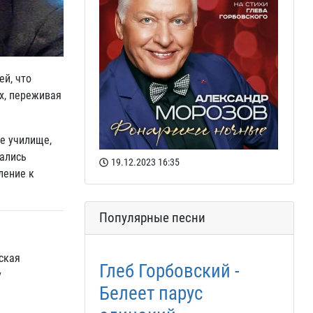
ей, что
ах, переживая
ое училище,
зались
19.12.2023
16:35
ление к
Популярные песни
нская
Глеб Горбовский -
у
Белеет парус