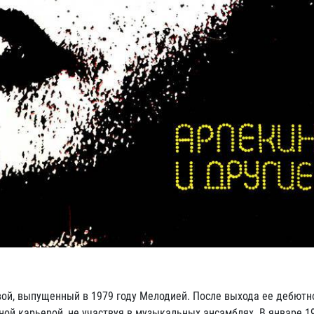
ой, выпущенный в 1979 году Мелодией. После выхода ее дебютн
ой карьерой, не участвуя в музыкальных ансамблях. В январе 19