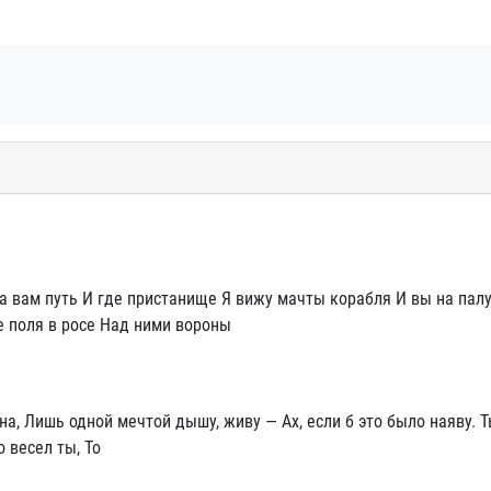
а вам путь И где пристанище Я вижу мачты корабля И вы на пал
 поля в росе Над ними вороны
сна, Лишь одной мечтой дышу, живу — Ах, если б это было наяву. 
 весел ты, То