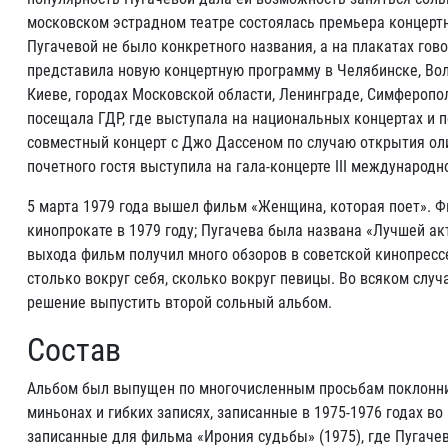
московском эстрадном театре состоялась премьера концертн
Пугачевой не было конкретного названия, а на плакатах гов
представила новую концертную программу в Челябинске, Волг
Киеве, городах Московской области, Ленинграде, Симферопол
посещала ГДР, где выступала на национальных концертах и 
совместный концерт с Джо Дассеном по случаю открытия оли
почетного гостя выступила на гала-концерте III международ
5 марта 1979 года вышел фильм «Женщина, которая поет». Ф
кинопрокате в 1979 году; Пугачева была названа «Лучшей ак
выхода фильм получил много обзоров в советской кинопресс
столько вокруг себя, сколько вокруг певицы. Во всяком случ
решение выпустить второй сольный альбом.
Состав
Альбом был выпущен по многочисленным просьбам поклонни
миньонах и гибких записях, записанные в 1975-1976 годах в
записанные для фильма «Ирония судьбы» (1975), где Пугаче