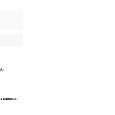
убе
Ты снишься