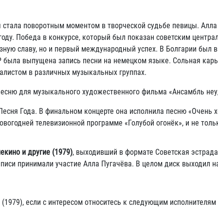
я стала поворотным моментом в творческой судьбе певицы. Алла
году. Победа в конкурсе, который был показан советским центр
зную славу, но и первый международный успех. В Болгарии был
ГДР была выпущена запись песни на немецком языке. Сольная кар
калистом в различных музыкальных группах.
а песню для музыкального художественного фильма «Ансамбль не
Песня Года. В финальном концерте она исполнила песню «Очень х
новогодней телевизионной программе «Голубой огонёк», и не толь
екино и другие (1979)
, выходивший в формате Советская эстрада
аписи принимали участие Алла Пугачёва. В целом диск выходил 
 (1979), если с интересом относитесь к следующим исполнителям 