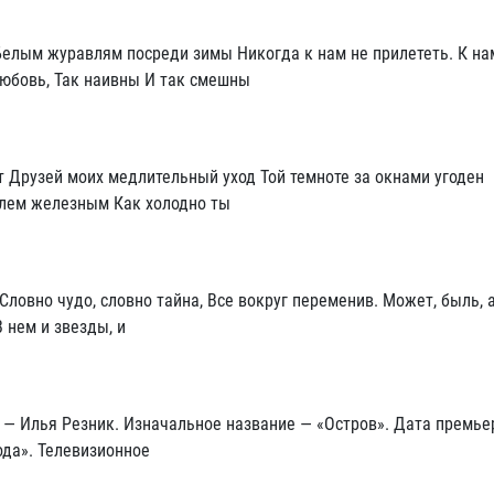
Белым журавлям посреди зимы Никогда к нам не прилететь. К на
любовь, Так наивны И так смешны
т Друзей моих медлительный уход Той темноте за окнами угоден
улем железным Как холодно ты
ловно чудо, словно тайна, Все вокруг переменив. Может, быль, 
В нем и звезды, и
— Илья Резник. Изначальное название — «Остров». Дата премье
ода». Телевизионное