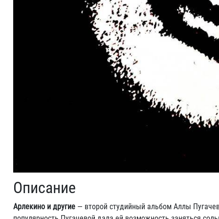
Описание
Арлекино и другие
— второй студийный альбом Аллы Пугачев
популярность Пугачевой дала ей возможность заняться сольн