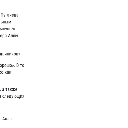
 Пугачева
альным
 выпущен
ьера Аллы
удачников».
орошо». В то
ко как
, а также
на следующих
- Алла