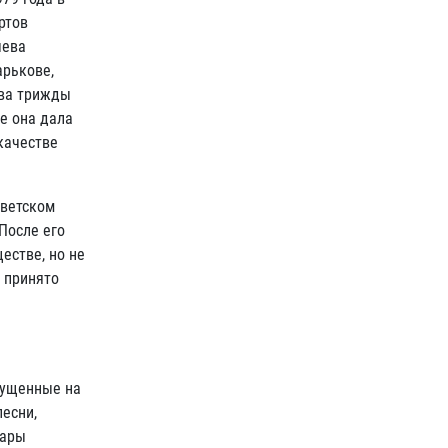
ртов
чева
арькове,
ева трижды
е она дала
качестве
оветском
После его
естве, но не
о принято
пущенные на
песни,
бары