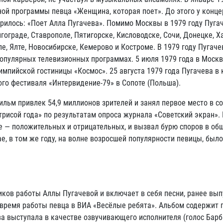
ой программы певца «Женщина, которая поет». До этого у конце
орилось: «Поет Алла Пугачева». Помимо Москвы в 1979 году Пуга
ограде, Ставрополе, Пятигорске, Кисловодске, Сочи, Донецке, Х
е, Ялте, Новосибирске, Кемерово и Костроме. В 1979 году Пугач
популярных телевизионных программах. 5 июля 1979 года в Москв
мпийской гостиницы «Космос». 25 августа 1979 года Пугачева в 
ного фестиваля «Интервидение-79» в Сопоте (Польша).
ильм привлек 54,9 миллионов зрителей и занял первое место в с
трисой года» по результатам опроса журнала «Советский экран». 
е — положительных и отрицательных, и вызвал бурю споров в общ
ае, в том же году, на волне возросшей популярности певицы, был
ков работы Аллы Пугачевой и включает в себя песни, ранее вы
о время работы певца в ВИА «Весёлые ребята». Альбом содержит 
ва выступала в качестве озвучивающего исполнителя (голос Бар