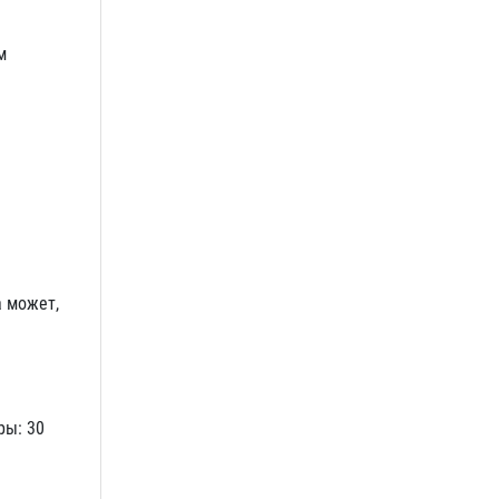
м
а может,
ры: 30