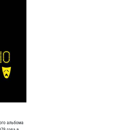
ого альбома
79 года в