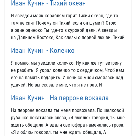
Иван Кучин - Тихий океан
И звездой маяк кораблям горит Тихий океан, где-то
там не спит Почему он Тихий, если он шумит? Стою
я один одиноко Ты где-то в суровой дали, А звезды
на Дальнем Востоке, Как слезы о первой любви. Тихий
Иван Кучин - Колечко
Я помню, мы увидили колечко. Ну как же тут витрину
не разбить. Я украл колечко то с сердечком, Чтоб вам
его на память подарить. И ночь со мной смеялась над
удачей. Но вы сказале мне, что я не прав, И
Иван Кучин - На перроне вокзала
На перроне вокзала ты меня провожала, По шелковой
рубашке покатилась слеза, «Я люблю» говорил, ты мне
ждать обещала, А вдали светофора намечалась гроза.
«Я люблю» говорил, ты мне ждать обещала, А