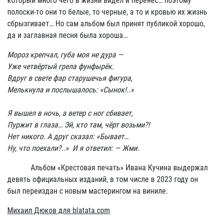
который много чего в жизни видел и перенес… поэтому
полоски-то они то белые, то черные, а то и кровью их жизнь
сбрызгивает… Но сам альбом был принят публикой хорошо,
да и заглавная песня была хороша…
Мороз крепчал, губа моя не дура —
Уже четвёртый грела фунфырёк.
Вдруг в свете фар старушечья фигура,
Мелькнула и послышалось: «Сынок!..»
Я вышел в ночь, а ветер с ног сбивает,
Пуржит в глаза… Эй, кто там, чёрт возьми?!
Нет никого. А друг сказал: «Бывает…
Ну, что поехали?..» И я ответил: — Жми.
Альбом «Крестовая печать» Ивана Кучина выдержал
девять официальных изданий, в том числе в 2023 году он
был переиздан с новым мастерингом на виниле.
Михаил Дюков для
blatata
.
com