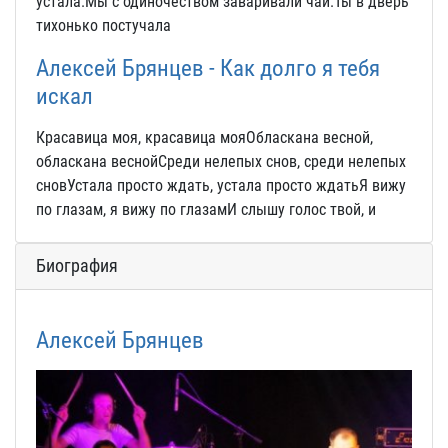
устала.Мы с одиночеством заваривали чай.Ты в дверь
тихонько постучала
Алексей Брянцев - Как долго я тебя
искал
Красавица моя, красавица мояОбласкана весной,
обласкана веснойСреди нелепых снов, среди нелепых
сновУстала просто ждать, устала просто ждатьЯ вижу
по глазам, я вижу по глазамИ слышу голос твой, и
Биография
Алексей Брянцев