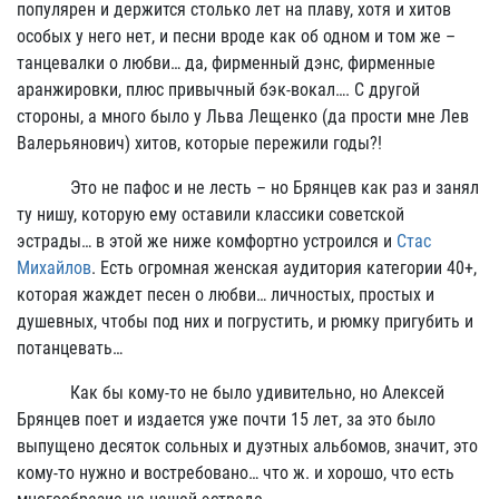
популярен и держится столько лет на плаву, хотя и хитов
особых у него нет, и песни вроде как об одном и том же –
танцевалки о любви… да, фирменный дэнс, фирменные
аранжировки, плюс привычный бэк-вокал…. С другой
стороны, а много было у Льва Лещенко (да прости мне Лев
Валерьянович) хитов, которые пережили годы?!
Это не пафос и не лесть – но Брянцев как раз и занял
ту нишу, которую ему оставили классики советской
эстрады… в этой же ниже комфортно устроился и
Стас
Михайлов
. Есть огромная женская аудитория категории 40+,
которая жаждет песен о любви… личностых, простых и
душевных, чтобы под них и погрустить, и рюмку пригубить и
потанцевать…
Как бы кому-то не было удивительно, но Алексей
Брянцев поет и издается уже почти 15 лет, за это было
выпущено десяток сольных и дуэтных альбомов, значит, это
кому-то нужно и востребовано… что ж. и хорошо, что есть