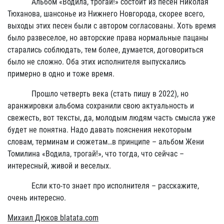
Альбом «Водила, трогай!» состоит из песен Николая
Тюханова, шансонье из Нижнего Новгорода, скорее всего,
выходы этих песен были с автором согласованы. Хоть время
было развеселое, но авторские права нормальные пацаны
старались соблюдать, тем более, думается, договориться
было не сложно. Оба этих исполнителя выпускались
примерно в одно и тоже время.
Прошло четверть века (стать пишу в 2022), но
аранжировки альбома сохранили свою актуальность и
свежесть, вот тексты, да, молодым людям часть смысла уже
будет не понятна. Надо давать пояснения некоторым
словам, терминам и сюжетам…в принципе – альбом Жени
Томилина «Водила, трогай!», что тогда, что сейчас –
интересный, живой и веселых.
Если кто-то знает про исполнителя – расскажите,
очень интересно.
Михаил Дюков
blatata
.
com