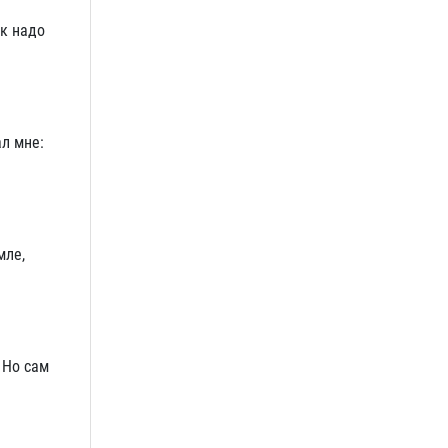
ак надо
л мне:
мле,
 Но сам