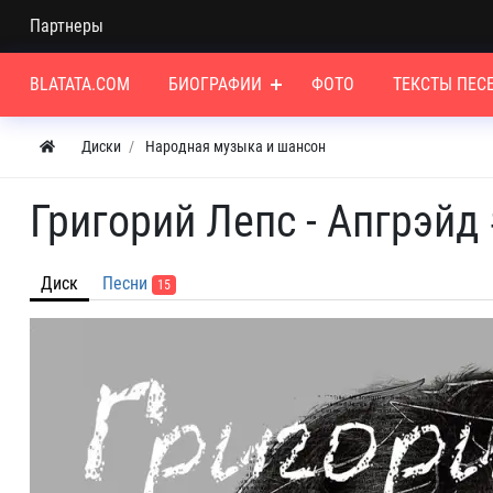
Партнеры
BLATATA.COM
БИОГРАФИИ
ФОТО
ТЕКСТЫ ПЕС
Диски
Народная музыка и шансон
Григорий Лепс - Апгрэйд
Диск
Песни
15