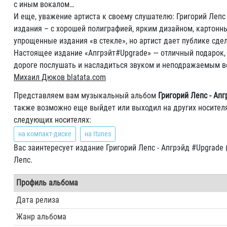
с иным вокалом…
И еще, уважение артиста к своему слушателю: Григорий Лепс
издания – с хорошей полиграфией, ярким дизайном, картонны
упрощенные издания «в стекле», но артист дает публике сде
Настоящее издание «Апгрэйт#Upgrade» — отличный подарок, 
дороге послушать и насладиться звуком и неподражаемым в
Михаил Дюков blatata.com
Представляем вам музыкальный альбом
Григорий Лепс - Апг
также возможно еще выйдет или выходил на других носителя
следующих носителях:
на компакт-диске
на Itunes
Вас заинтересует издание Григорий Лепс - Апгрэйд #Upgrade 
Лепс.
Профиль альбома
Дата релиза
Жанр альбома