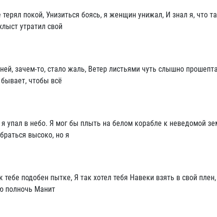
 терял покой, Унизиться боясь, я женщин унижал, И знал я, что т
хлыст утратил свой
ей, зачем-то, стало жаль, Ветер листьями чуть слышно прошепта
 бывает, чтобы всё
о я упал в небо. Я мог бы плыть на белом корабле к неведомой зе
абраться высоко, но я
 тебе подобен пытке, Я так хотел тебя Навеки взять в свой плен,
.ю полночь Манит