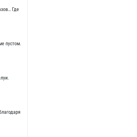
азов… Где
ме пустом.
елуи.
 благодаря