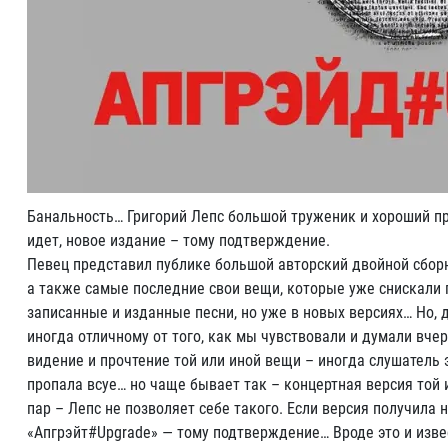
Банальность… Григорий Лепс большой труженик и хороший про
идет, новое издание – тому подтверждение.
Певец представил публике большой авторский двойной сборн
а также самые последние свои вещи, которые уже снискали п
записанные и изданные песни, но уже в новых версиях… Но, 
иногда отличному от того, как мы чувствовали и думали вчер
видение и прочтение той или иной вещи – иногда слушатель э
пропала всуе… но чаще бывает так – концертная версия той и
пар – Лепс не позволяет себе такого. Если версия получила 
«Апгрэйт#Upgrade» — тому подтверждение… Вроде это и извес