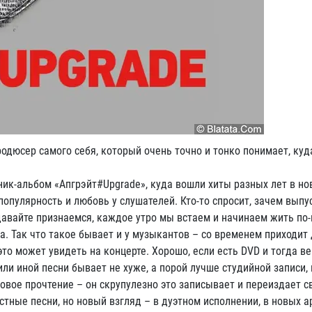
дюсер самого себя, который очень точно и тонко понимает, куд
ик-альбом «Апгрэйт#Upgrade», куда вошли хиты разных лет в но
опулярность и любовь у слушателей. Кто-то спросит, зачем выпу
давайте признаемся, каждое утро мы встаем и начинаем жить по-
а. Так что такое бывает и у музыкантов – со временем приходит
то может увидеть на концерте. Хорошо, если есть DVD и тогда ве
ли иной песни бывает не хуже, а порой лучше студийной записи, 
новое прочтение – он скрупулезно это записывает и переиздает с
тные песни, но новый взгляд – в дуэтном исполнении, в новых 