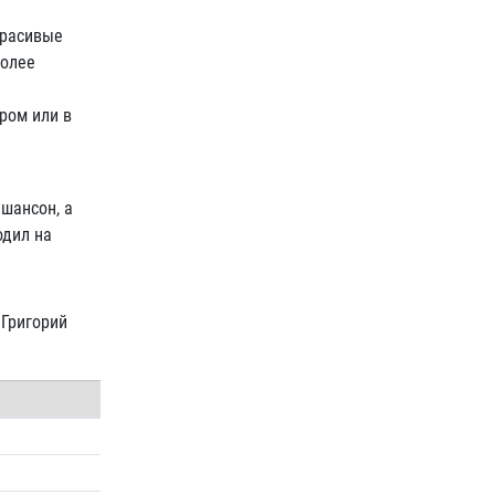
красивые
более
ром или в
шансон, а
одил на
 Григорий