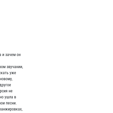
а и зачем он
вом звучании,
скать уже
новому,
 другое
рсия не
но ушла в
вои песни.
аранжировках,