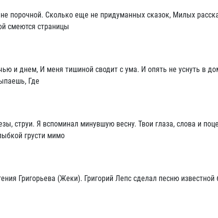
ы не порочной. Сколько еще не придуманных сказок, Милых расск
ой смеются страницы
очью и днем, И меня тишиной сводит с ума. И опять не уснуть в до
сыпаешь, Где
езы, струи. Я вспоминал минувшую весну. Твои глаза, слова и поц
улыбкой грусти мимо
гения Григорьева (Жеки). Григорий Лепс сделал песню известной