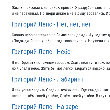
Жизнь я рисовал с линейкою прямой, Я разрубал узлы и не
и не переживал. Но звери дикие мне в душу ворвались, И 
Григорий Лепс - Нет, нет, нет
Словно небо растеряло по Земле свои дожди И ушедших дн
«Подожди, Я верну тебе назад твою печаль». Неужели так
Григорий Лепс - Небо
Я мог бродить по тёмным городам, Скитаться тут и там, н
но я упал в небо. Жить бы мог легко, забраться высоко, з
Григорий Лепс - Лабиринт
Я так устал бродить Среди высоких стен, Где каждый шаг к
пленён огнём твоей улыбки, Огнём твоей улыбки. В глух..
Григорий Лепс - На заре