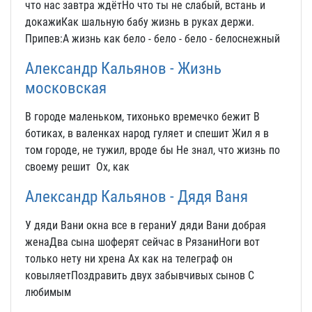
что нас завтра ждётНо что ты не слабый, встань и
докажиКак шальную бабу жизнь в руках держи.
Припев:А жизнь как бело - бело - бело - белоснежный
Александр Кальянов - Жизнь
московская
В городе маленьком, тихонько времечко бежит В
ботиках, в валенках народ гуляет и спешит Жил я в
том городе, не тужил, вроде бы Не знал, что жизнь по
своему решит Ох, как
Александр Кальянов - Дядя Ваня
У дяди Вани окна все в гераниУ дяди Вани добрая
женаДва сына шоферят сейчас в РязаниНоги вот
только нету ни хрена Ах как на телеграф он
ковыляетПоздравить двух забывчивых сынов С
любимым