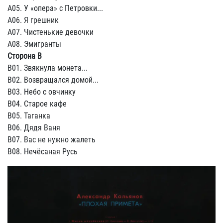
A05. У «опера» с Петровки...
A06. Я грешник
A07. Чистенькие девочки
A08. Эмигранты
Сторона B
B01. Звякнула монета...
B02. Возвращался домой...
B03. Небо с овчинку
B04. Старое кафе
B05. Таганка
B06. Дядя Ваня
B07. Вас не нужно жалеть
B08. Нечёсаная Русь