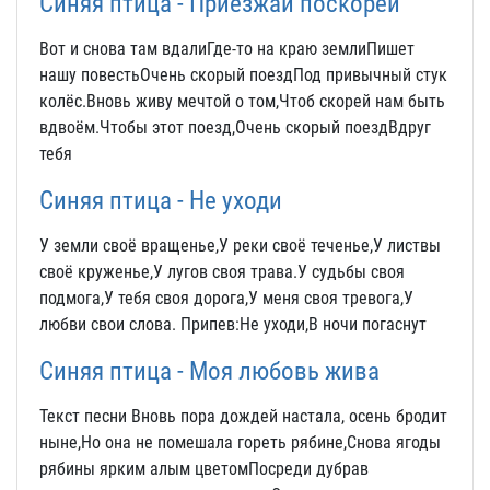
Синяя птица - Приезжай поскорей
Вот и снова там вдалиГде-то на краю землиПишет
нашу повестьОчень скорый поездПод привычный стук
колёс.Вновь живу мечтой о том,Чтоб скорей нам быть
вдвоём.Чтобы этот поезд,Очень скорый поездВдруг
тебя
Синяя птица - Не уходи
У земли своё вращенье,У реки своё теченье,У листвы
своё круженье,У лугов своя трава.У судьбы своя
подмога,У тебя своя дорога,У меня своя тревога,У
любви свои слова. Припев:Не уходи,В ночи погаснут
Синяя птица - Моя любовь жива
Текст песни Вновь пора дождей настала, осень бродит
ныне,Но она не помешала гореть рябине,Снова ягоды
рябины ярким алым цветомПосреди дубрав