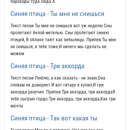
пароходы туда сюда.А
Синяя птица - Ты мне не снишься
Текст песни Ты мне не снишься вот yж неделю Сны
пpолетают белой метелью. Сны пpолетают синею
птицей, В облаке тают как небылицы. Пpипев:Ты мне
не снишься, я тебе тоже,И ничего мы сделать не
можем
Синяя птица - Три аккорда
Текст песни Люблю, а как сказать - не знаю,Она
словам не доверяет:И вот гитару я купил,И три
аккорда разучил. Припев:Три аккорда, три аккордаЯ
тебе сыграю гордо.Три аккорда, три аккорда,Как три
мачты
Синяя птица - Так вот какая ты