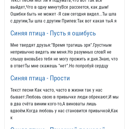
Текст песни Мог ли я подумать,Что вот так все
выйдет,Что в одну минутуВсе рассеется, как дым!
Ошибки быть не может -Я сам сегодня видел...Ты шла
с другим,Ты шла с другим Припев:Так вот какая тыА я
Синяя птица - Пусть я ошибусь
Мне твердят друзья:"Время тратишь зря".Грустным
непривычно видеть им меня.Но разумных словЯ не
слышу вновьБез тебя не могу прожить и дня.Знаю, что
в ответТы мне скажешь "нет".Но попробуй сердцу
Синяя птица - Прости
Текст песни Как часто, часто в жизни так у нас
бывает:Любовь свою в привычке люди обрекают,И мы
в два счёта виним кого-то,А виноваты лишь
вдвоём.Когда любовь у нас становится привычкой,Как
к