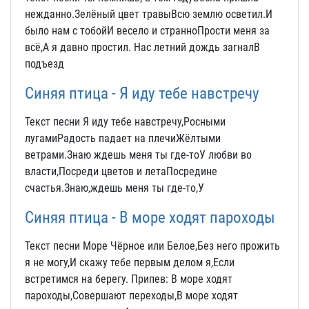
нежданно.Зелёный цвет травыВсю землю осветил.И
было нам с тобойИ весело и странноПрости меня за
всё,А я давно простил. Нас летний дождь загналВ
подъезд
Синяя птица - Я иду тебе навстречу
Текст песни Я иду тебе навстречу,Росными
лугамиРадость падает на плечиЖёлтыми
ветрами.Знаю ждешь меня ты где-тоУ любви во
власти,Посреди цветов и летаПосредине
счастья.Знаю,ждешь меня ты где-то,У
Синяя птица - В море ходят пароходы
Текст песни Море Чёрное или Белое,Без него прожить
я не могу,И скажу тебе первым делом я,Если
встретимся на берегу. Припев: В море ходят
пароходы,Совершают переходы,В море ходят