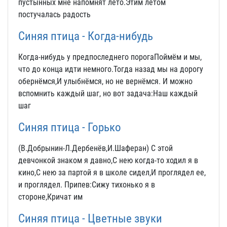
пустынных мне напомнят лето.Этим летом
постучалась радость
Синяя птица - Когда-нибудь
Когда-нибудь у предпоследнего порогаПоймём и мы,
что до конца идти немного.Тогда назад мы на дорогу
обернёмся,И улыбнёмся, но не вернёмся. И можно
вспомнить каждый шаг, но вот задача:Наш каждый
шаг
Синяя птица - Горько
(В.Добрынин-Л.Дербенёв,И.Шаферан) С этой
девчонкой знаком я давно,С нею когда-то ходил я в
кино,С нею за партой я в школе сидел,И проглядел ее,
и проглядел. Припев:Сижу тихонько я в
стороне,Кричат им
Синяя птица - Цветные звуки