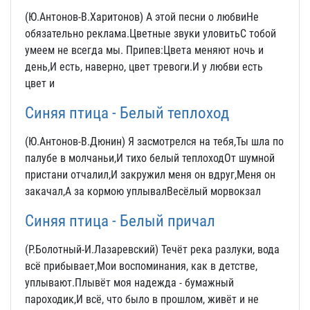
(Ю.Антонов-В.Харитонов) А этой песни о любвиНе
обязательно реклама.Цветные звуки уловитьС тобой
умеем не всегда мы. Припев:Цвета меняют ночь и
день,И есть, наверно, цвет тревоги.И у любви есть
цвет и
Синяя птица - Белый теплоход
(Ю.Антонов-В.Дюнин) Я засмотрелся на тебя,Ты шла по
палубе в молчаньи,И тихо белый теплоходОт шумной
пристани отчалил,И закружил меня он вдруг,Меня он
закачал,А за кормою уплывалВесёлый морвокзал
Синяя птица - Белый причал
(Р.Болотный-И.Лазаревский) Течёт река разлуки, вода
всё прибывает,Мои воспоминания, как в детстве,
уплывают.Плывёт моя надежда - бумажный
пароходик,И всё, что было в прошлом, живёт и не