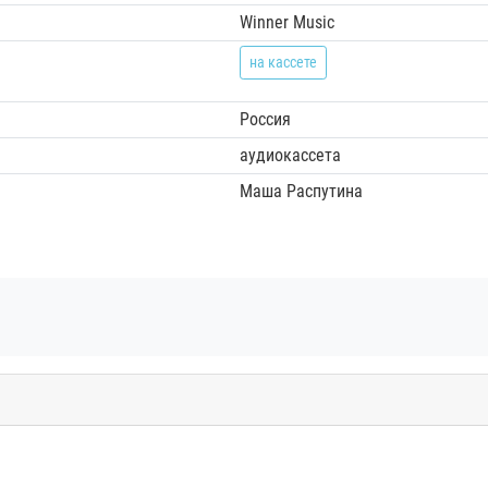
Winner Music
на кассете
Россия
аудиокассета
Маша Распутина