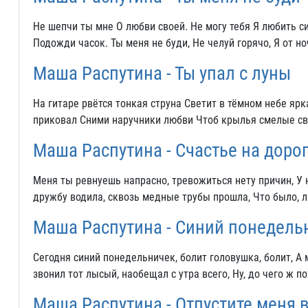
Не шепчи ты мне О любви своей. Не могу тебя Я любить си
Подожди часок. Ты меня не буди, Не челуй горячо, Я от н
Маша Распутина - Ты упал с луны
На гитаре рвётся тонкая струна Светит в тёмном небе яр
приковал Сними наручники любви Чтоб крылья смелые св
Маша Распутина - Счастье на дорог
Меня ты ревнуешь напрасно, тревожиться нету причин, У 
дружбу водила, сквозь медные трубы прошла, Что было, л
Маша Распутина - Синий понедель
Сегодня синий понедельничек, болит головушка, болит, А 
звонил тот лысый, наобещал с утра всего, Ну, до чего ж по
Маша Распутина - Отпустите меня 