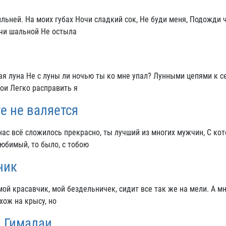
льней. На моих губах Ночи сладкий сок, Не буди меня, Подожди 
очи шальной Не остыла
кая луна Не с луны ли ночью ты ко мне упал? Лунными цепями к с
ои Легко расправить я
е не валяется
нас всё сложилось прекрасно, ты лучший из многих мужчин, С ко
юбимый, то было, с тобою
ник
мой красавчик, мой бездельничек, сидит все так же на мели. А м
хож на крысу, но
в Гималаи