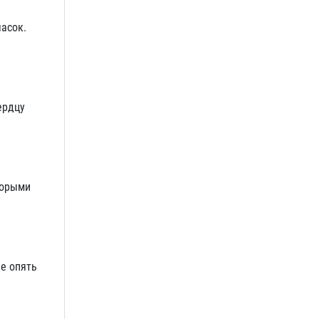
часок.
ердцу
торыми
не опять