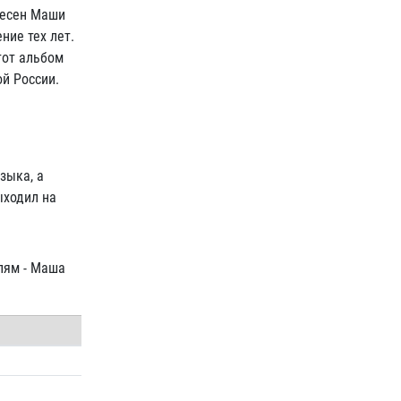
песен Маши
ние тех лет.
тот альбом
ой России.
зыка, а
ыходил на
лям - Маша