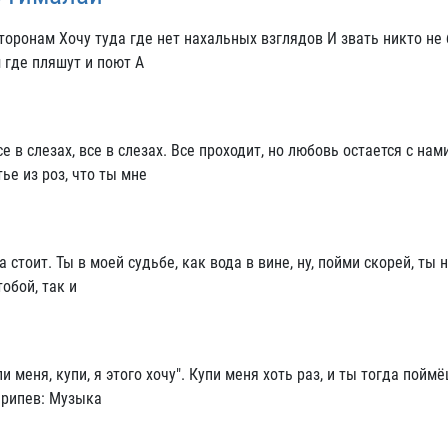
тоpонам Хочу туда где нет нахальных взглядов И звать никто не 
 где пляшут и поют А
е в слезах, все в слезах. Все проходит, но любовь остается с нам
ье из роз, что ты мне
а стоит. Ты в моей судьбе, как вода в вине, ну, пойми скорей, ты 
обой, так и
пи меня, купи, я этого хочу". Купи меня хоть раз, и ты тогда поймё
 Припев: Музыка