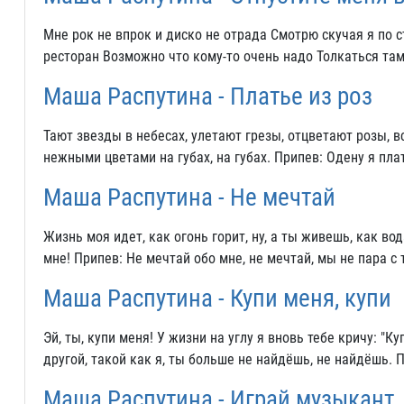
Мне pок не впpок и диско не отpада Смотpю скучая я по с
pестоpан Возможно что кому-то очень надо Толкаться там
Маша Распутина - Платье из роз
Тают звезды в небесах, улетают грезы, отцветают розы, вс
нежными цветами на губах, на губах. Припев: Одену я плат
Маша Распутина - Не мечтай
Жизнь моя идет, как огонь горит, ну, а ты живешь, как вод
мне! Припев: Не мечтай обо мне, не мечтай, мы не пара с т
Маша Распутина - Купи меня, купи
Эй, ты, купи меня! У жизни на углу я вновь тебе кричу: "Ку
другой, такой как я, ты больше не найдёшь, не найдёшь.
Маша Распутина - Играй музыкант