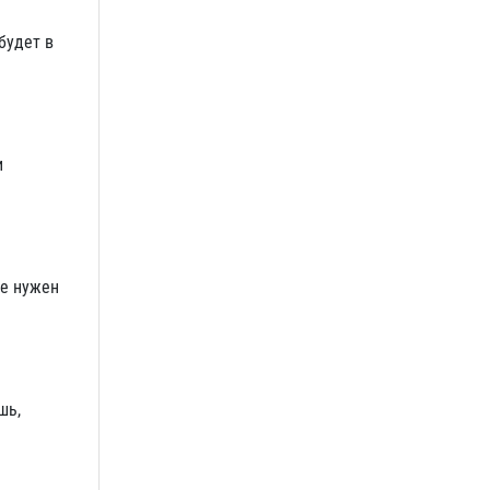
будет в
и
не нужен
шь,