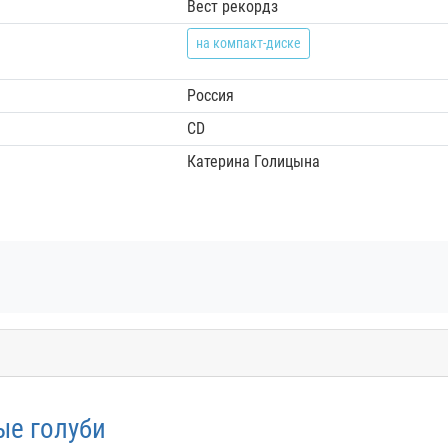
Вест рекордз
на компакт-диске
Россия
CD
Катерина Голицына
ые голуби