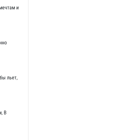
 мечтам и
нно
бы льет,
, В