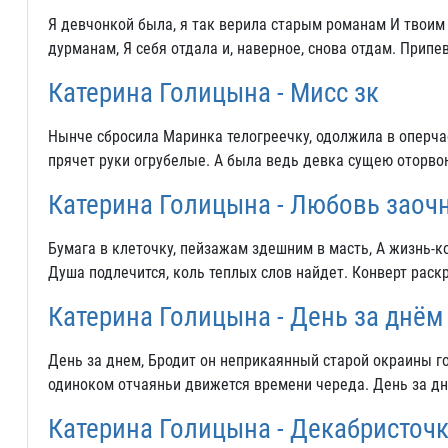
Я девчонкой была, я так верила старым романам И твоим 
дурманам, Я себя отдала и, наверное, снова отдам. Прип
Катерина Голицына - Мисс зк
Нынче сбросила Маринка телогреечку, одолжила в оперчас
прячет руки огрубелые. А была ведь девка сущею оторво
Катерина Голицына - Любовь заоч
Бумага в клеточку, пейзажам здешним в масть, А жизнь-кон
Душа подлечится, коль теплых слов найдет. Конверт раск
Катерина Голицына - День за днём
День за днем, Бродит он неприкаянный старой окраины гор
одиноком отчаяньи движется времени череда. День за дн
Катерина Голицына - Декабристоч