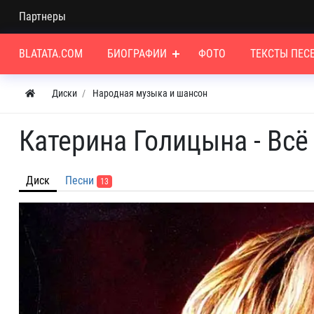
Партнеры
BLATATA.COM
БИОГРАФИИ
ФОТО
ТЕКСТЫ ПЕС
Диски
Народная музыка и шансон
Катерина Голицына - Всё
Диск
Песни
13