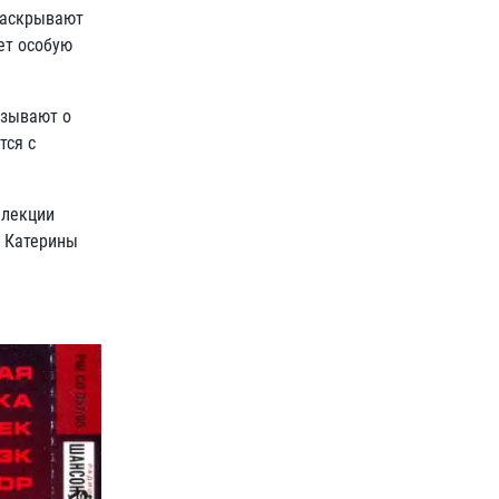
раскрывают
ет особую
азывают о
тся с
ллекции
» Катерины