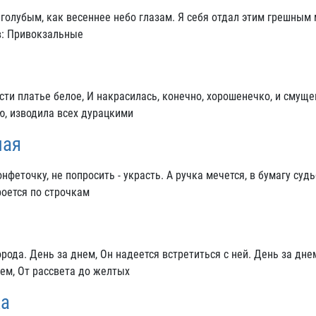
голубым, как весеннее небо глазам. Я себя отдал этим грешным
ев: Привокзальные
ти платье белое, И накрасилась, конечно, хорошенечко, и смуще
ю, изводила всех дурацкими
ная
феточку, не попросить - украсть. А ручка мечется, в бумагу судь
роется по строчкам
ода. День за днем, Он надеется встретиться с ней. День за днем
ем, От расcвета до желтых
ка