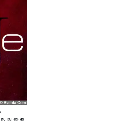
х
ю исполнения