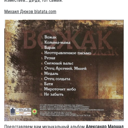
Изместьев… да-да, тот самый.
Михаил Дюков
blatata
.
com
Представляем вам музыкальный альбом
Александр Маршал