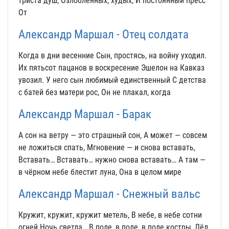
триста душ, Озлобленных, худых, И постоянный пресс
От
Александр Маршал - Отец солдата
Когда в дни весенние Сын, простясь, на войну уходил.
Их пятьсот пацанов в воскресение Эшелон на Кавказ
увозил. У него сын любимый единственный С детства
с батей без матери рос, Он не плакал, когда
Александр Маршал - Барак
А сон на ветру — это страшный сон, А может — совсем
не ложиться спать, Мгновение — и снова вставать,
Вставать… Вставать… нужно снова вставать… А там —
в чёрном небе блестит луна, Она в целом мире
Александр Маршал - Снежный вальс
Кружит, кружит, кружит метель, В небе, в небе сотни
огней Ночь светла… В поле, в поле, в поле костры, Лёд,