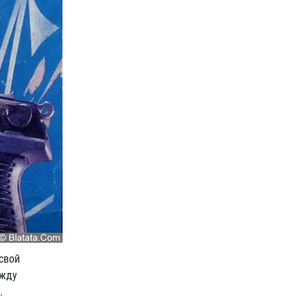
свой
ежду
.