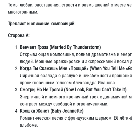
Темы любви, расставания, страсти и размышлений о месте 
многогранным.
Треклист и описание композиций:
Сторона A:
Венчает Гроза (Married By Thunderstorm)
Открывающая композиция, полная драматизма и энерги
людей. Мощные аранжировки и экспрессивный вокал д
Когда Ты Скажешь Мне «Прощай» (When You Tell Me «G
Лиричная баллада о разлуке и неизбежности прощания
проникновенным голосом Александра Иванова.
Смотри, Но Не Трогай (Now Look, But You Can't Take It)
Энергичный и немного ироничный трек с динамичной ме
контраст между свободой и ограничениями.
Крошка Жанет (Baby Jeannette)
Романтическая песня с французским шармом. Её лёгки
альбоме.