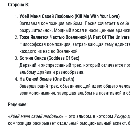
Сторона B:
Убей Меня Своей Любовью (Kill Me With Your Love)
Заглавная композиция альбома. Песня сочетает в себе
разрушительной. Мощный вокал и насыщенные аранжи
Тоже Является Частью Вселенной (A Part Of The Univers
Философская композиция, затрагивающая тему единства
каждого из нас во Вселенной.
Богиня Секса (Goddess Of Sex)
Дерзкий и экспрессивный трек, который отличается п
альбому драйва и разнообразия.
На Одной Земле (One Earth)
Завершающий трек, объединяющий идею общего челове
взаимопонимания, завершая альбом на позитивной и 
Рецензия:
«Убей меня своей любовью»
— это альбом, в котором
Рондо
д
композиция раскрывает отдельный эмоциональный аспект, б