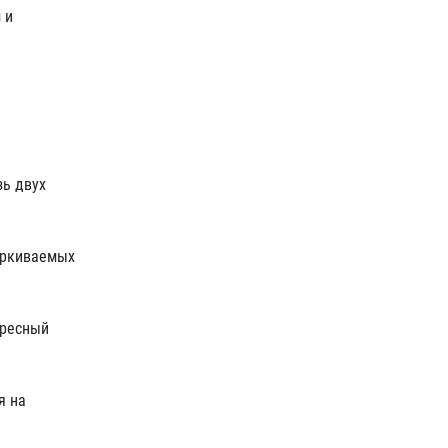
 и
зь двух
чёркиваемых
ересный
я на