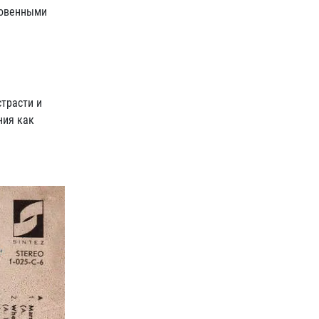
новенными
страсти и
ния как