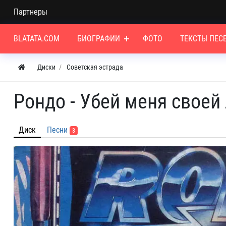
Партнеры
BLATATA.COM
БИОГРАФИИ
ФОТО
ТЕКСТЫ ПЕС
Диски
Советская эстрада
Рондо - Убей меня своей
Диск
Песни
3