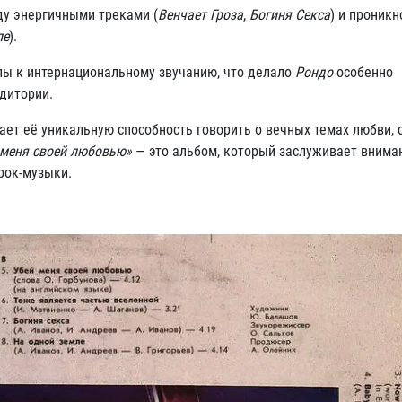
ду энергичными треками (
Венчает Гроза
,
Богиня Секса
) и проник
ле
).
ы к интернациональному звучанию, что делало
Рондо
особенно
дитории.
ает её уникальную способность говорить о вечных темах любви, 
 меня своей любовью»
— это альбом, который заслуживает внима
рок-музыки.