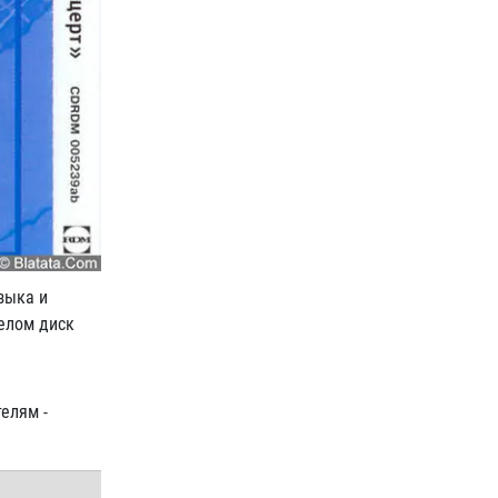
зыка и
целом диск
елям -