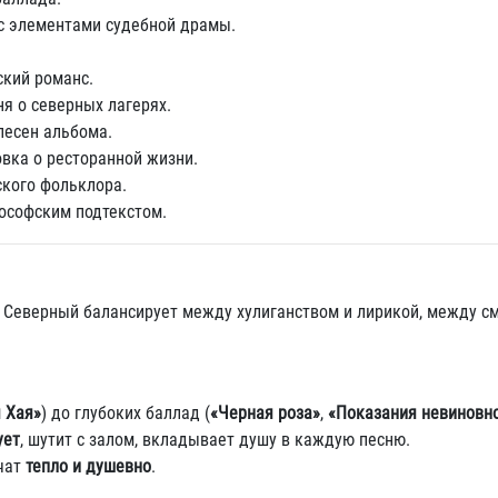
 с элементами судебной драмы.
ский романс.
я о северных лагерях.
песен альбома.
вка о ресторанной жизни.
ского фольклора.
лософским подтекстом.
е Северный балансирует между хулиганством и лирикой, между с
я Хая»
) до глубоких баллад (
«Черная роза»
,
«Показания невиновн
ует
, шутит с залом, вкладывает душу в каждую песню.
учат
тепло и душевно
.