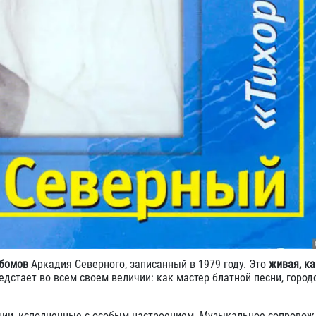
ьбомов
Аркадия Северного, записанный в 1979 году. Это
живая, к
едстает во всем своем величии: как мастер блатной песни, город
иции, исполненные с особым настроением. Музыкальное сопровож