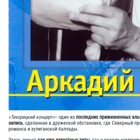
«Тихорецкий концерт»
– один из
последних прижизненных ал
запись
, сделанная в дружеской обстановке, где Северный пр
романса и хулиганской баллады.
Здесь звучат
как уже известные хиты
, так и редкие композ