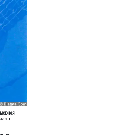
амерная
ского
дение –