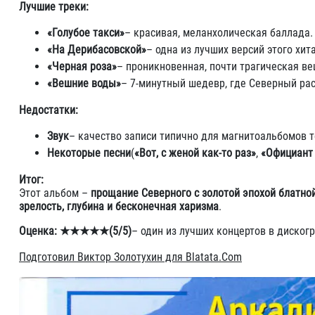
Лучшие треки:
«Голубое такси»
– красивая, меланхолическая баллада.
«На Дерибасовской»
– одна из лучших версий этого хита
«Черная роза»
– проникновенная, почти трагическая ве
«Вешние воды»
– 7-минутный шедевр, где Северный ра
Недостатки:
Звук
– качество записи типично для магнитоальбомов т
Некоторые песни
(
«Вот, с женой как-то раз»
,
«Официант 
Итог:
Этот альбом –
прощание Северного с золотой эпохой блатно
зрелость, глубина и бесконечная харизма
.
Оценка:
★★★★★
(5/5)
– один из лучших концертов в диског
Подготовил Виктор Золотухин для Blatata.Com