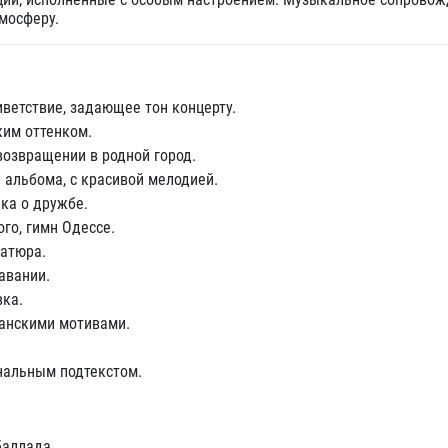
тмосферу.
ветствие, задающее тон концерту.
ким оттенком.
возвращении в родной город.
 альбома, с красивой мелодией.
ка о дружбе.
го, гимн Одессе.
атюра.
авании.
вка.
ганскими мотивами.
нальным подтекстом.
баллада.