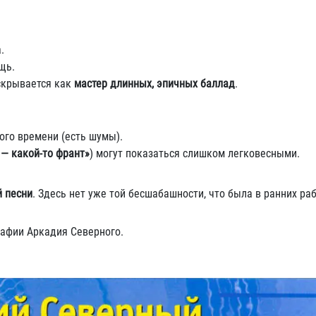
.
щь.
скрывается как
мастер длинных, эпичных баллад
.
ого времени (есть шумы).
— какой-то франт»
) могут показаться слишком легковесными.
й песни
. Здесь нет уже той бесшабашности, что была в ранних раб
рафии Аркадия Северного.