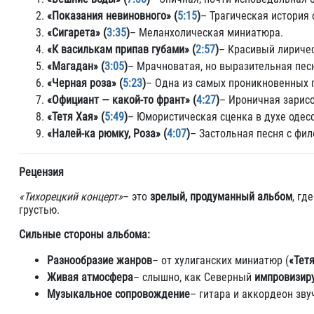
«Показания невиновного» (
5:15
)
– Трагическая история
«Сигарета» (
3:35
)
– Меланхолическая миниатюра.
«К василькам припав губами» (
2:57
)
– Красивый лириче
«Магадан» (
3:05
)
– Мрачноватая, но выразительная песн
«Черная роза» (
5:23
)
– Одна из самых проникновенных 
«Официант — какой-то франт» (
4:27
)
– Ироничная зарисо
«Тетя Хая» (
5:49
)
– Юмористическая сценка в духе одес
«Налей-ка рюмку, Роза» (
4:07
)
– Застольная песня с фи
Рецензия
«Тихорецкий концерт»
– это
зрелый, продуманный альбом
, гд
грустью.
Сильные стороны альбома:
Разнообразие жанров
– от хулиганских миниатюр (
«Тет
Живая атмосфера
– слышно, как Северный
импровизир
Музыкальное сопровождение
– гитара и аккордеон зв