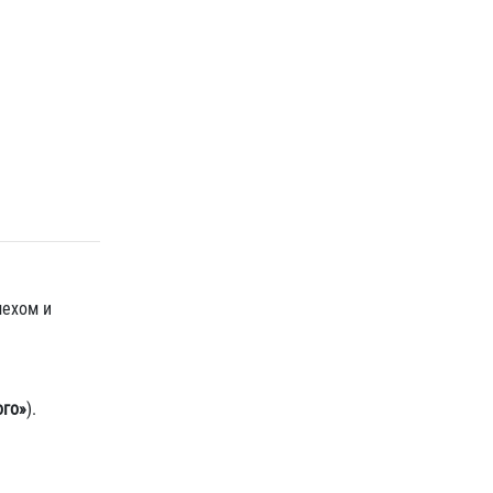
мехом и
ого»
).