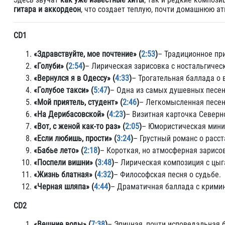
гитара и аккордеон
, что создает теплую, почти домашнюю а
CD1
«Здравствуйте, мое почтение» (
2:53
)
– Традиционное при
«Голуби» (
2:54
)
– Лирическая зарисовка с ностальгичес
«Вернулся я в Одессу» (
4:33
)
– Трогательная баллада о 
«Голубое такси» (
5:47
)
– Одна из самых душевных песен
«Мой приятель, студент» (
2:46
)
– Легкомысленная песен
«На Дерибасовской» (
4:23
)
– Визитная карточка Северно
«Вот, с женой как-то раз» (
2:05
)
– Юмористическая мини
«Если любишь, прости» (
3:24
)
– Грустный романс о расст
«Бабье лето» (
2:18
)
– Короткая, но атмосферная зарисо
«Поспели вишни» (
3:48
)
– Лирическая композиция с цы
«Жизнь блатная» (
4:32
)
– Философская песня о судьбе.
«Черная шляпа» (
4:44
)
– Драматичная баллада с крими
CD2
«Вешние воды» (
7:38
)
– Эпичная, почти исповедальная 