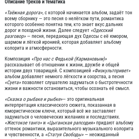
Описание треков и тематика
«Таёжная дорога»
, с которой начинается альбом, задаёт тон
всему сборнику — это песня о нелёгком пути, романтика
которого особенно понятна тем, кто знает вкус дальних
дорог и походной жизни. Далее следует
«Одесский
разговор»
— песня, передающая дух Одессы с её юмором,
шармом и лёгкой иронией, которая добавляет альбому
колорита и атмосферности.
Композиция
«Про нас с Федькой (Кармановым)»
рассказывает об отношении к жизни, дружбе и общей
истории двух товарищей. С композицией
«Физкультпривет»
альбом добавляет немного лёгкости и озорства, а песня
«Суета»
позволяет слушателю задуматься о быстротечности
жизни и важности остановиться, чтобы осознать её смысл.
«Сказка о рыбаке и рыбке»
— это оригинальная
интерпретация классического сюжета, показанная в
юмористическом ключе, который всё же заставляет
задуматься о человеческих желаниях и последствиях.
«Жестокое танго»
и
«Цыганская рапсодия»
придают альбому
оттенок романтики, выразительного музыкального колорита
и чувственности, а
«Статуя Свободы»
— неожиданный