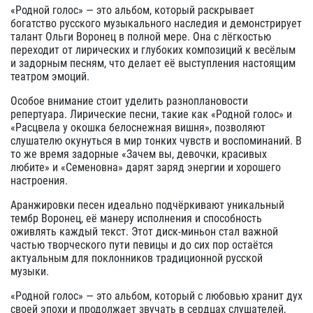
«Родной голос» — это альбом, который раскрывает
богатство русского музыкального наследия и демонстрирует
талант Ольги Воронец в полной мере. Она с лёгкостью
переходит от лирических и глубоких композиций к весёлым
и задорным песням, что делает её выступления настоящим
театром эмоций.
Особое внимание стоит уделить разноплановости
репертуара. Лирические песни, такие как «Родной голос» и
«Расцвела у окошка белоснежная вишня», позволяют
слушателю окунуться в мир тонких чувств и воспоминаний. В
то же время задорные «Зачем вы, девочки, красивых
любите» и «Семеновна» дарят заряд энергии и хорошего
настроения.
Аранжировки песен идеально подчёркивают уникальный
тембр Воронец, её манеру исполнения и способность
оживлять каждый текст. Этот диск-миньон стал важной
частью творческого пути певицы и до сих пор остаётся
актуальным для поклонников традиционной русской
музыки.
«Родной голос» — это альбом, который с любовью хранит дух
своей эпохи и продолжает звучать в сердцах слушателей,