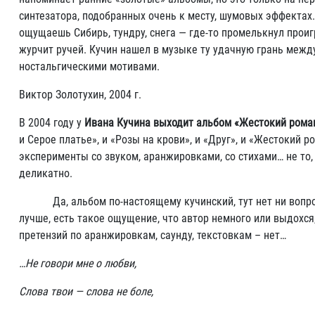
синтезатора, подобранных очень к месту, шумовых эффектах.
ощущаешь Сибирь, тундру, снега — где-то промелькнул прои
журчит ручей. Кучин нашел в музыке ту удачную грань меж
ностальгическими мотивами.
Виктор Золотухин, 2004 г.
В 2004 году у
Ивана Кучина выходит альбом «Жестокий рома
и Серое платье», и «Розы на крови», и «Друг», и «Жестокий 
эксперименты со звуком, аранжировками, со стихами… не то,
деликатно.
Да, альбом по-настоящему кучинский, тут нет ни вопросов,
лучше, есть такое ощущение, что автор немного или выдохся
претензий по аранжировкам, саунду, текстовкам – нет…
…Не говори мне о любви,
Слова твои — слова не боле,