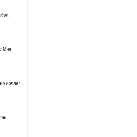
юбви,
о Мне,
тно ночлег
оль