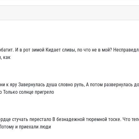
орбатит. И в рот зимой Кидает сливы, по что не в мой? Несправедл
, как
ни к яру Завернулась душа словно рупь, А потом развернулась д
о Только солнце пригрело
сердце стучать перестало В безнадежной тюремной тоске. Что те
 Потому и приехали люди