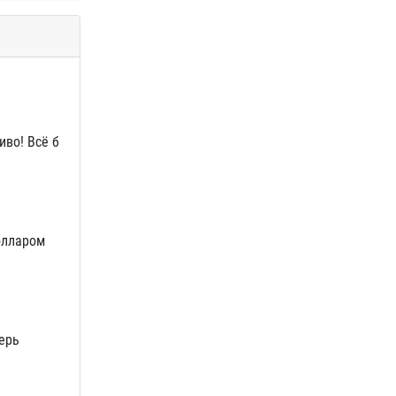
иво! Всё б
олларом
перь