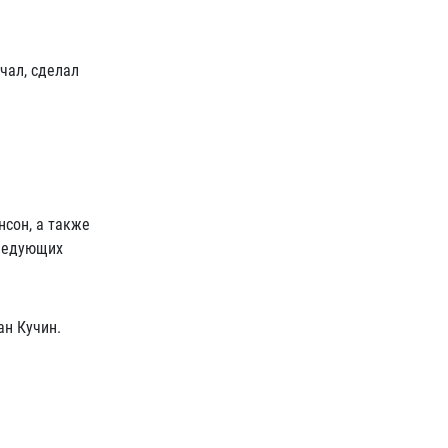
ал, сделал
нсон, а также
следующих
ан Кучин.