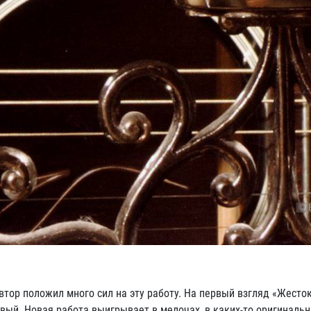
втор положил много сил на эту работу. На первый взгляд «Жесто
вый. Новая работа выигрывает в мелочах, в каких-то оригиналь