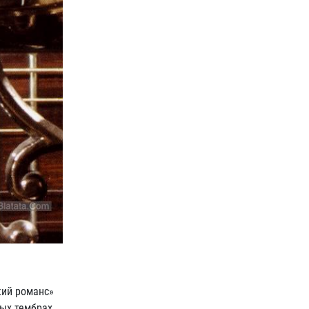
кий романс»
ных тембрах