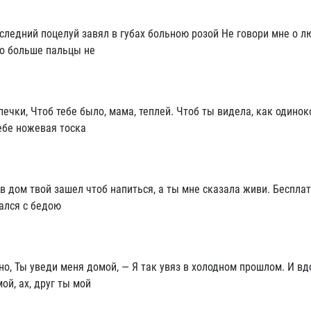
следний поцелуй завял в губах больною розой Не говори мне о л
то больше пальцы не
печки, Чтоб тебе было, мама, теплей. Чтоб ты видела, как одинок
тебе ножевая тоска
в дом твой зашел чтоб напиться, а ты мне сказала живи. Беспла
чался с бедою
шно, Ты уведи меня домой, — Я так увяз в холодном прошлом. И вд
ой, ах, друг ты мой