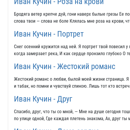
Иван Кучин - Роза на крови
Бродяга ветер крепче дуй, гони наверх былые грезы Ее по
слова твои — слова не боле Клялась мне роза на крови, ч
Иван Кучин - Портрет
Снег осенний кружится над ней. Я портрет твой повесил у 
когда замерзает река, И как сердце пронзило глубоко О 
Иван Кучин - Жестокий романс
Жестокий романс о любви, былой моей жизни страница. Я 
и табак, но помни и чувствуй спиною. Лишь тот кто встре
Иван Кучин - Друг
Спасибо, друг, что ты со мной, — Мне на душе сегодня то
по улице одной, Где каждая плетень знакома, Ах, друг ты м