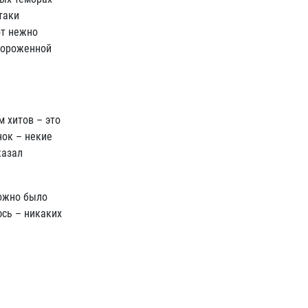
таки
от нежно
гороженной
 хитов – это
нок – некие
казал
можно было
юсь – никаких