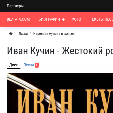
Партнеры
BLATATA.COM
БИОГРАФИИ
ФОТО
ТЕКСТЫ ПЕС
Диски
Народная музыка и шансон
Иван Кучин - Жестокий р
Диск
Песни
8