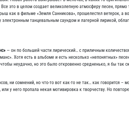
 Все это в целом создает великолепную атмосферу песен, прямо 
грыш как в фильме «Земля Санникова», прошелестел ветерок, а в
ду электронным танцевальным саундом и лагерной лирикой, обла
нс»
— он по большей части лирический… с приличным количеством
романс». Хотя есть в альбоме и есть несколько «непонятных» песе
 чтобы неудачно, но это было откровенно средненько, я бы так с
 ни сомнений, но что-то вот как-то не так… как говорится – 
, или у него пропала некая мотивировка к творчеству. Но повтор