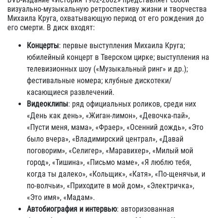
визуально-музыкальную ретроспективу жизни и творчества
Михаила Круга, охватывающую период от его рождения до
его смерти. В диск входят:
Концерты
: первые выступления Михаила Круга;
юбилейный концерт в Тверском цирке; выступления на
телевизионных шоу («Музыкальный ринг» и др.);
фестивальные номера; клубные дискотеки/
касающиеся развлечений.
Видеоклипы
: ряд официальных роликов, среди них
«День как день», «Жиган-лимон», «Девочка-пай»,
«Пусти меня, мама», «Фраер», «Осенний дождь», «Это
было вчера», «Владимирский централ», «Давай
поговорим», «Селигер», «Маравихер», «Милый мой
город», «Тишина», «Письмо маме», «Я люблю тебя,
когда ты далеко», «Кольщик», «Катя», «По-щенячьи, и
по-волчьи», «Приходите в мой дом», «Электричка»,
«Это имя», «Мадам».
Автобиография и интервью
: авторизованная