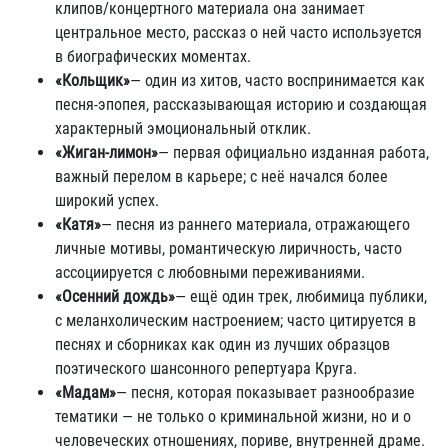
клипов/концертного материала она занимает
центральное место, рассказ о ней часто используется
в биографических моментах.
«Кольщик»
— один из хитов, часто воспринимается как
песня-эпопея, рассказывающая историю и создающая
характерный эмоциональный отклик.
«Жиган-лимон»
— первая официально изданная работa,
важный перелом в карьере; с неё начался более
широкий успех.
«Катя»
— песня из раннего материала, отражающего
личные мотивы, романтическую лиричность, часто
ассоциируется с любовными переживаниями.
«Осенний дождь»
— ещё один трек, любимица публики,
с меланхолическим настроением; часто цитируется в
песнях и сборниках как один из лучших образцов
поэтического шансонного репертуара Круга.
«Мадам»
— песня, которая показывает разнообразие
тематики — не только о криминальной жизни, но и о
человеческих отношениях, пориве, внутренней драме.