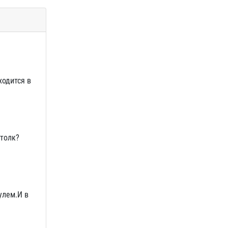
ходится в
 толк?
улем.И в