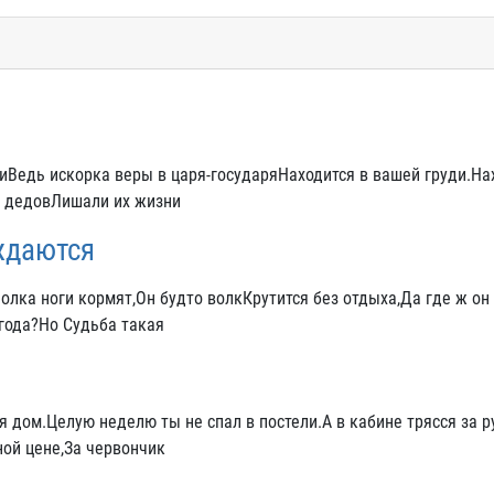
Ведь искорка веры в царя-государяНаходится в вашей груди.На
и дедовЛишали их жизни
ждаются
лка ноги кормят,Он будто волкКрутится без отдыха,Да где ж он
года?Но Судьба такая
 дом.Целую неделю ты не спал в постели.А в кабине трясся за р
ной цене,За червончик