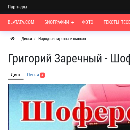
Партнеры
BLATATA.COM
БИОГРАФИИ
ФОТО
ТЕКСТЫ ПЕС
Диски
Народная музыка и шансон
Григорий Заречный - Шо
Диск
Песни
4