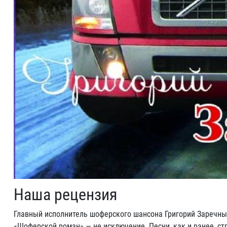
Наша рецензия
Главный исполнитель шоферского шансона Григорий Заречны
«Шоферской роман» — не исключение. Песни, как и ранее, с