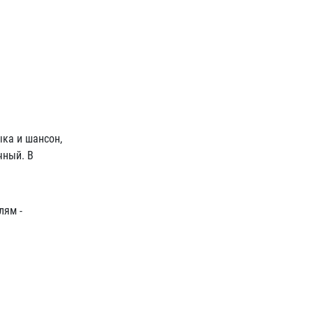
ка и шансон,
чный. В
лям -