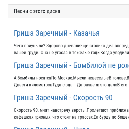
Песни с этого диска
Гриша Заречный - Казачья
Чего приуныли? Здорово дневалиЕщё столько дел впереди
вашей груди. Она не угасла в тяжёлые годыКогда уводил
Гриша Заречный - Бомбилой не ро
А бомбилы носятсяПо Москве,Мысли невеселыеВ голове,Во
Двести километровТуда сюда —Да разве ж это делоВ его 
Гриша Заречный - Скорость 90
Скорость 90, мчат навстречу версты.Пролетают приближая
кафешках грязных, что стоят на трассах,Ел бурду по беше