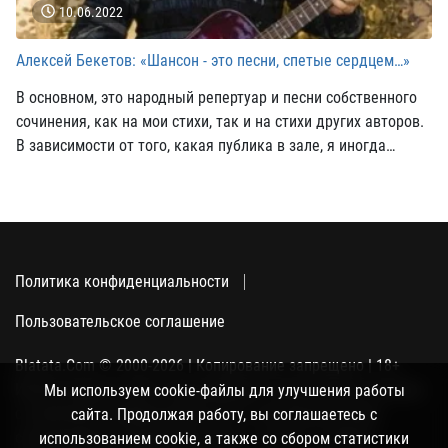
10.06.2022
Алексей Бекетов: «Шансон - это песни, спетые сердцем…»
В основном, это народный репертуар и песни собственного
сочинения, как на мои стихи, так и на стихи других авторов.
В зависимости от того, какая публика в зале, я иногда
исполняю ретро-песни, в том числе и из старых добрых
замечательных кинофильмов...
Политика конфиденциальности
Пользовательское соглашение
Blatata.Com © 2000-2026 | Копирование запрещено | 18+
Использование сайта подразумевает ваше полное согласие
Мы используем cookie-файлы для улучшения работы
с политикой конфиденциальности, пользовательским
сайта. Продолжая работу, вы соглашаетесь с
соглашением и поддержкой куки, а также со сбором
использованием cookie, а также со сбором статистики