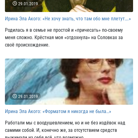
29.01.2019
Ирина Эла Акого: «Не хочу знать, что там обо мне плетут….»
Родилась я в семье не простой и «причесать» по-своему
меня сложно. Крёстная моя «отдохнула» на Соловках за
своё происхождение.
29.01.2019
Ирина Эла Акого: «Форматом я никогда не была…»
Работали мы с воодушевлением, но и не без издёвок над
самими собой. И, конечно же, за отсутствием средств
выжимали из себя всё, что возможно.