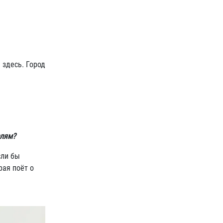
 здесь. Город
елям?
сли бы
рая поёт о