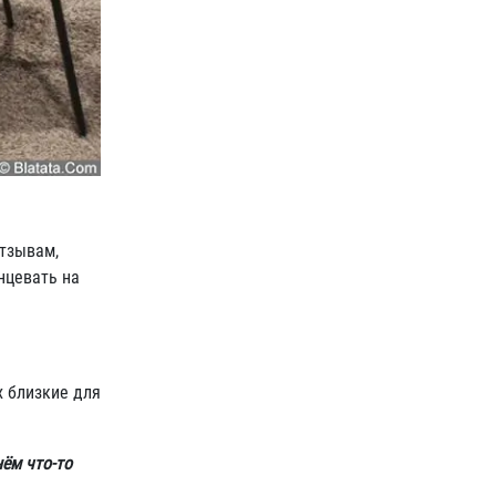
отзывам,
нцевать на
х близкие для
ём что-то