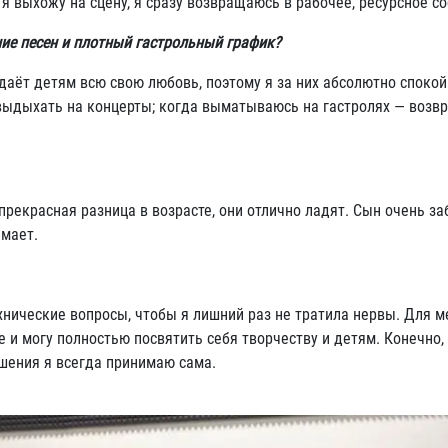
 я выхожу на сцену, я сразу возвращаюсь в рабочее, ресурсное со
ние песен и плотный гастрольный график?
даёт детям всю свою любовь, поэтому я за них абсолютно спокой
 выдыхать на концерты; когда выматываюсь на гастролях — воз
 прекрасная разница в возрасте, они отлично ладят. Сын очень за
имает.
хнические вопросы, чтобы я лишний раз не тратила нервы. Для м
 и могу полностью посвятить себя творчеству и детям. Конечно,
шения я всегда принимаю сама.