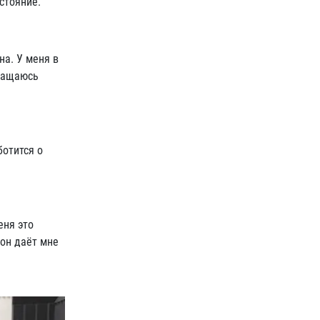
стояние.
на. У меня в
вращаюсь
ботится о
еня это
 он даёт мне