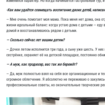
изменился характер. Но когда начинается гастрольный тур, и
-Как вам удаётся совмещать воспитание двоих детей, написа
— Мне очень помогает моя мама. Пока меня нет дома, она от
жизни идеальный баланс: когда устаю дома с детьми — еду
домой и восстанавливаюсь рядом с детьми.
— Сколько сейчас лет вашим детям?
— Дочке летом исполнится три года, а сыну уже шесть. У них
сестрёнке, охраняет её на детской площадке, постоянно обн
— А муж, как продюсер, вас так же бережёт?
— Да, муж полностью взял на себя все организационные и те
огромное облегчение. Я абсолютно не переживаю о закулисье
профессиональные советы, но окончательные творческие ре