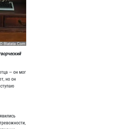
 творческий
отца — он мог
т, но он
ыступаю
оявились
 тревожности,