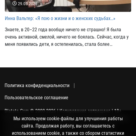
29.05.2026
Инна Вальтер: «Я пою о жизни и о женских судьбах…»
Знаете, в 20–22 года вообще ничего не страшно! Я была
очень активной, смелой, ничего не боялась. Сейчас, когда у
меня появились дети, я остепенилась, стала более
домашней, тихой. С годами, особенно когда перешагнула
рубеж в 30 лет, появилось больше тревожности, изменился
характер.
Политика конфиденциальности
Пользовательское соглашение
Blatata.Com © 2000-2026 | Копирование запрещено | 18+
Использование сайта подразумевает ваше полное согласие
Мы используем cookie-файлы для улучшения работы
с политикой конфиденциальности, пользовательским
сайта. Продолжая работу, вы соглашаетесь с
соглашением и поддержкой куки, а также со сбором
использованием cookie, а также со сбором статистики