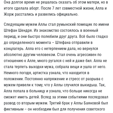
Она долгое время не решалась сказать об этом матери, но в
итоге сделала аборт. После 7 лет совместной жизни, Алла и
Жорж расстались и развелись официально.
Следующим мужем Аллы стал румынский помещик по имени
Штефан Шендря. Их знакомство состоялось в военный
период, и они быстро полюбили друг друга. Всё было гладко
до определенного момента – Штефана отправили в
концлагерь. Алла его с нетерпением дала, но вернулся
абсолютно другим человеком. Стал очень агрессивен по
отношению к Алле, много ругался с ней и даже бил. Алла не
стала терпеть выходки мужа, собрала вещи и ушла от него.
Немного погодя, артистка узнала, что находится в
положении. Постоянно напряжение и стресс от разрыва с
мужем привели к тому, что у Аллы случился выкидыш. Так,
Алла попала в больницу и узнала, что больше никогда не
сможет иметь детей. Вслед за этими событиями последовал
развод со вторым мужем. Третий брак у Аллы Баяновой был
фиктивным – он необходим был для получения советского