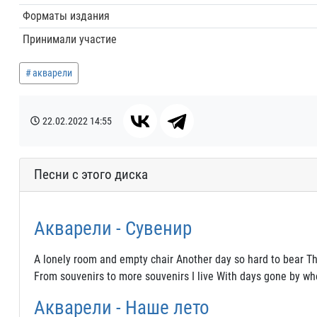
Форматы издания
Принимали участие
акварели
22.02.2022
14:55
Песни с этого диска
Акварели - Сувенир
A lonely room and empty chair Another day so hard to bear Th
From souvenirs to more souvenirs I live With days gone by w
Акварели - Наше лето