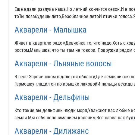
Еще вдали разлука наша,Но летний кончится сезон.И в по
тоТы позабудешь лето,Безоблачное летоИ птичьи голоса.Я
Акварели - Малышка
Живет в квартале рядомДевчонка то, что надо,Хоть с ход
ростом,Малышка, что ты там не говори. Подружки рядом 
Акварели - Льняные волосы
В селе Зареченском в далекой области,Где земляникою п
Гармошку гладил он по крышке лаковойИ пальцы вскиды
Акварели - Дельфины
Кто такие вы дельфины-люди моря,Уважают вас любые к
земли.Мы себя непониманием калечим,Все слова как будто
Акварели - Дилижанс