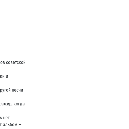
ов советской
ки и
другой песни
сажир, когда
ь нет
от альбом —