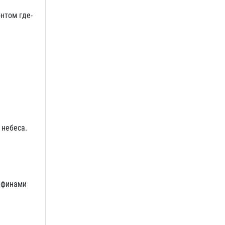
нтом где-
 небеса.
ьфинами