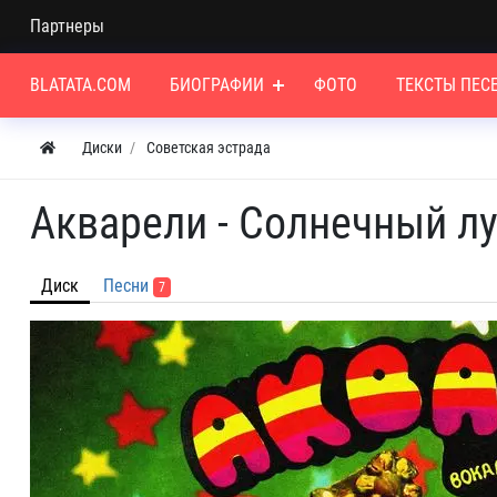
Партнеры
BLATATA.COM
БИОГРАФИИ
ФОТО
ТЕКСТЫ ПЕС
Диски
Советская эстрада
Акварели - Солнечный лу
Диск
Песни
7