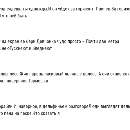
езд сядешь ты однажды,И он уйдет за горизонт. Припев:За горизо
 это всё быть
у на экран ее бери.Девчонка чудо просто – Почти две метра
с неюТускнеют и бледнеют
олны леса.Жил парень ласковый льняные волосы,А очи синие как
вал наверняка.Гармошка
орабли.И, наверное, в дельфиньем разговореЛюди выглядят дел
 пена на песке,Что сказать я