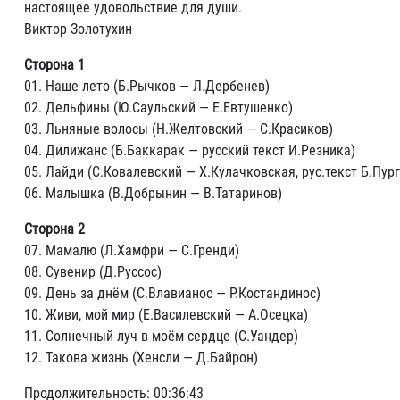
настоящее удовольствие для души.
Виктор Золотухин
Сторона 1
01. Наше лето (Б.Рычков — Л.Дербенев)
02. Дельфины (Ю.Саульский — Е.Евтушенко)
03. Льняные волосы (Н.Желтовский — С.Красиков)
04. Дилижанс (Б.Баккарак — русский текст И.Резника)
05. Лайди (С.Ковалевский — Х.Кулачковская, рус.текст Б.Пур
06. Малышка (В.Добрынин — В.Татаринов)
Сторона 2
07. Мамалю (Л.Хамфри — С.Гренди)
08. Сувенир (Д.Руссос)
09. День за днём (С.Влавианос — Р.Костандинос)
10. Живи, мой мир (Е.Василевский — А.Осецка)
11. Солнечный луч в моём сердце (С.Уандер)
12. Такова жизнь (Хенсли — Д.Байрон)
Продолжительность: 00:36:43