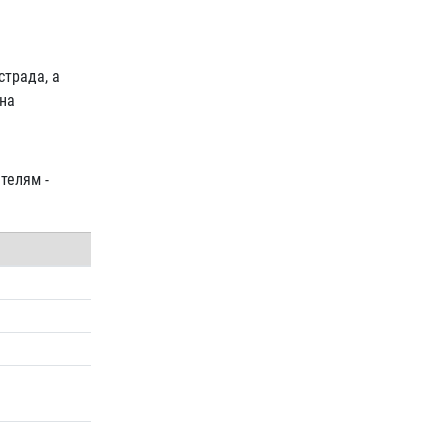
страда, а
 на
телям -