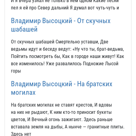
И я вчера узнал не только в нем одном Какие песни
пел я ей про Север дальний Я думал вот чуть-чуть и
Владимир Высоцкий - От скучных
шабашей
От скучных шабашей Смертельно уставши, Две
ведьмы идут и беседу ведут: «Ну что ты, брат-ведьма,
Пойтить посмотреть бы, Как в городе наши живут! Как
все изменилось! Уже развалилось Подножие Лысой
горы
Владимир Высоцкий - На братских
могилах
На братских могилах не ставят крестов, И вдовы
на них не рыдают, К ним кто-то приносит букеты
цветов, И Вечный огонь зажигают. Здесь раньше
вставала земля на дыбы, А нынче — гранитные плиты.
Здесь нет