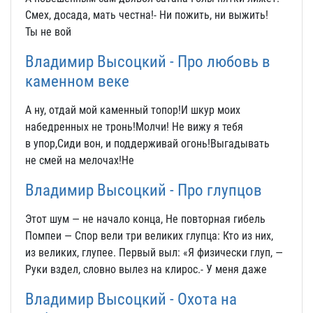
Смех, досада, мать честна!- Ни пожить, ни выжить!
Ты не вой
Владимир Высоцкий - Про любовь в
каменном веке
А ну, отдай мой каменный топор!И шкур моих
набедренных не тронь!Молчи! Не вижу я тебя
в упор,Сиди вон, и поддерживай огонь!Выгадывать
не смей на мелочах!Не
Владимир Высоцкий - Про глупцов
Этот шум — не начало конца, Не повторная гибель
Помпеи — Спор вели три великих глупца: Кто из них,
из великих, глупее. Первый выл: «Я физически глуп, —
Руки вздел, словно вылез на клирос.- У меня даже
Владимир Высоцкий - Охота на