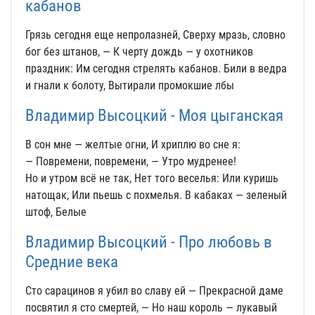
кабанов
Грязь сегодня еще непролазней, Сверху мразь, словно
бог без штанов, — К черту дождь — у охотников
праздник: Им сегодня стрелять кабанов. Били в ведра
и гнали к болоту, Вытирали промокшие лбы
Владимир Высоцкий - Моя цыганская
В сон мне — желтые огни, И хриплю во сне я:
— Повремени, повремени, — Утро мудренее!
Но и утром всё не так, Нет того веселья: Или куришь
натощак, Или пьешь с похмелья. В кабаках — зеленый
штоф, Белые
Владимир Высоцкий - Про любовь в
Средние века
Сто сарацинов я убил во славу ей — Прекрасной даме
посвятил я сто смертей, — Но наш король — лукавый