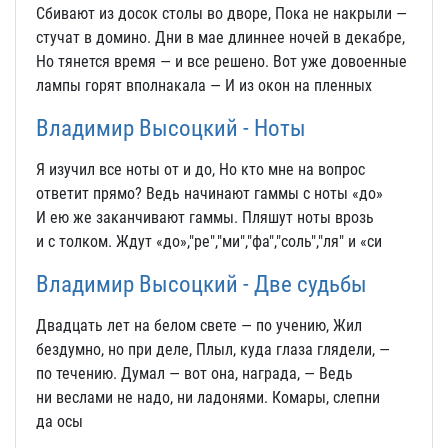
Сбивают из досок столы во дворе, Пока не накрыли —
стучат в домино. Дни в мае длиннее ночей в декабре,
Но тянется время — и все решено. Вот уже довоенные
лампы горят вполнакала — И из окон на пленных
Владимир Высоцкий - Ноты
Я изучил все ноты от и до, Но кто мне на вопрос
ответит прямо? Ведь начинают гаммы с ноты «до»
И ею же заканчивают гаммы. Пляшут ноты врозь
и с толком. Ждут «до»,"ре","ми","фа","соль","ля" и «си
Владимир Высоцкий - Две судьбы
Двадцать лет на белом свете — по учению, Жил
бездумно, но при деле, Плыл, куда глаза глядели, —
по течению. Думал — вот она, награда, — Ведь
ни веслами не надо, ни ладонями. Комары, слепни
да осы