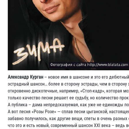
Александр Курган
– новое имя в шансоне и это его дебютный
эстрадный шансон… более в сторону эстрады, чем в сторону ж
откровенно дискотечные, например, «Стоп-кадр», которая мож
только качество песни решает ее судьбу, но количество про
А публика – дама непредсказуемая, как уже не единожды п
А вот песня «Розы Розе» — сплав песни цыганской, настоящег
забавно получилось, как другие вещи, спеты в очень разных 
что это и есть новый, современный шансон ХХI века – ведь вс