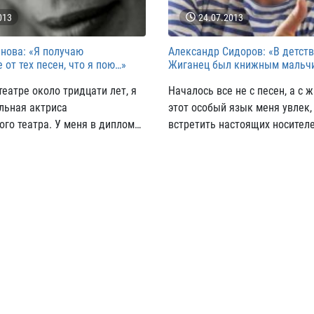
013
24.07.2013
нова: «Я получаю
Александр Сидоров: «В детст
 от тех песен, что я пою…»
Жиганец был книжным мальч
театре около тридцати лет, я
Началось все не с песен, а с 
льная актриса
этот особый язык меня увлек,
го театра. У меня в дипломе
встретить настоящих носителе
ктриса театра и кино».
жаргона.