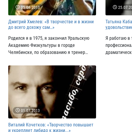
05.08.2013
25.07.2
Дмитрий Хмелев: «В творчестве и в жизни
Татьяна Каба
до всего дохожу сам…»
удовольствие
Родился я в 1975, я закончил Уральскую
Я работаю в 
Академию Физкультуры в городе
профессиона
Челябинске, по образованию я тренер
драматическо
восточных единоборств, занимался
написано: «А
кикбоксингом, тренировал, потом внезапно
в голову ударила музыка, и я внезапно
начал писать стихи и сочинять.
01.07.2013
Виталий Кочетков: «Творчество повышает
и укрепляет либидо к жизни...»