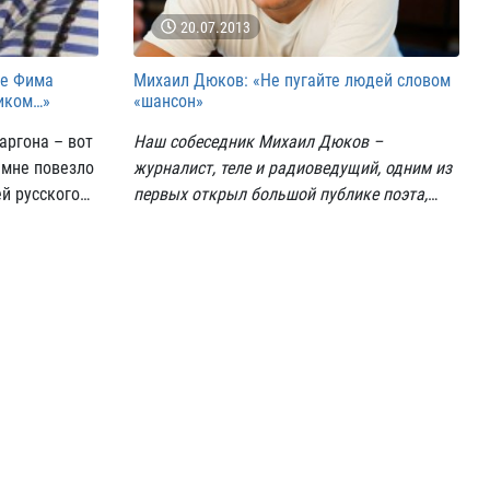
20.07.2013
ве Фима
Михаил Дюков: «Не пугайте людей словом
иком…»
«шансон»
жаргона – вот
Наш собеседник Михаил Дюков –
 мне повезло
журналист, теле и радиоведущий, одним из
й русского
первых открыл большой публике поэта,
прозаика Николая Ивановского.