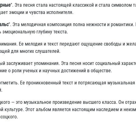
ерные
". Эта песня стала настоящей классикой и стала символом т
ает эмоции и чувства исполнителя.
альс
". Эта мелодичная композиция полна нежности и романтики.
 эмоциональную глубину текста.
внимания. Ее мелодия и текст передают ощущение свободы и жел
ющей для многих слушателей.
рый заслуживает упоминания. Эта песня носит социальный характ
ние о роли ученых и научных достижений в обществе.
т отметить. Ее проникновенный текст и потрясающая музыкальная
й.
цкого — это музыкальное произведение высшего класса. Он отра
ской культуре. Этот альбом является настоящим наследием и неи
соцкого.