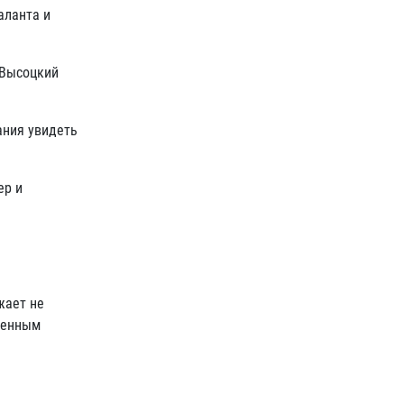
аланта и
 Высоцкий
ания увидеть
ер и
жает не
зменным