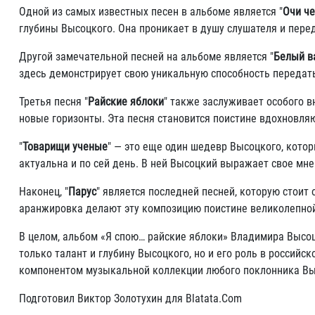
Одной из самых известных песен в альбоме является "
Очи ч
глубины Высоцкого. Она проникает в душу слушателя и перед
Другой замечательной песней на альбоме является "
Белый в
здесь демонстрирует свою уникальную способность передать
Третья песня "
Райские яблоки
" также заслуживает особого 
новые горизонты. Эта песня становится поистине вдохновля
"
Товарищи ученые
" — это еще один шедевр Высоцкого, кото
актуальна и по сей день. В ней Высоцкий выражает свое мне
Наконец, "
Парус
" является последней песней, которую стои
аранжировка делают эту композицию поистине великолепно
В целом, альбом «Я спою… райские яблоки» Владимира Высо
только талант и глубину Высоцкого, но и его роль в россий
компонентом музыкальной коллекции любого поклонника Вы
Подготовил Виктор Золотухин для Blatata.Com