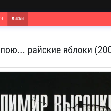
ЕН
ДИСКИ
пою... райские яблоки (20