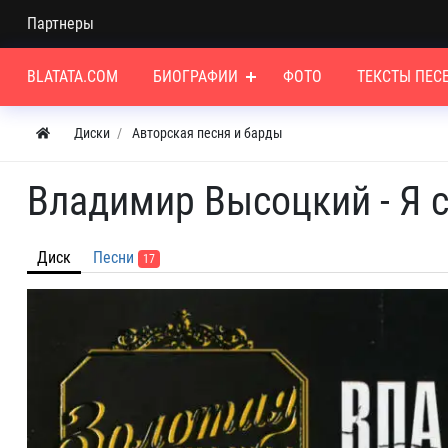
Партнеры
BLATATA.COM
БИОГРАФИИ
ФОТО
ТЕКСТЫ ПЕС
Диски
Авторская песня и барды
Владимир Высоцкий ‎- Я с
Диск
Песни
17