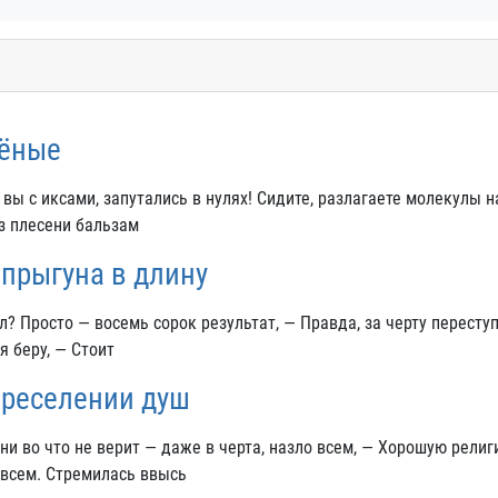
чёные
ы с иксами, запутались в нулях! Сидите, разлагаете молекулы н
из плесени бальзам
прыгуна в длину
? Просто — восемь сорок результат, — Правда, за черту переступ
я беру, — Стоит
ереселении душ
о ни во что не верит — даже в черта, назло всем, — Хорошую рели
овсем. Стремилась ввысь