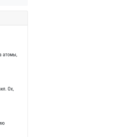
а атомы,
ил. Ох,
гию