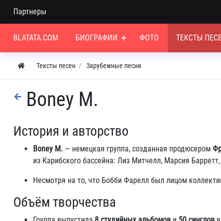
Партнеры
BLATATA.COM
БИОГРАФИИ
ФОТО
ТЕКСТЫ ПЕС
Тексты песен
Зарубежные песни
Boney M.
История и авторство
Boney M.
— немецкая группа, созданная продюсером
Фр
из Карибского бассейна: Лиз Митчелл, Марсия Барретт
Несмотря на то, что Бобби Фарелл был лицом коллекти
Объём творчества
Группа выпустила
8 студийных альбомов
и
50 синглов
в