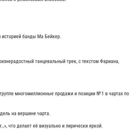
ым историей банды Ма Бейкер
.
жизнерадостный танцевальный трек, с текстом Фариана,
группе многомиллионные продажи и позиции № 1 в чартах по
едель на вершине чарта
.
…», что делает её визуально и лирически яркой
.