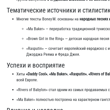
Тематические источники и стилисти
Многие тексты Boney M. основаны на
народных песнях 
«Ma Baker» — переработка традиционной тунисско
«Brown Girl in the Ring» — детская народная песн
«Rasputin» — сочетает европейский евродиско с
Джорджа Реяма и Фреда Джея
.
Успехи и восприятие
Хиты
«Daddy Cool»
,
«Ma Baker»
,
«Rasputin»
,
«Rivers of Ba
всей Европе
.
«Rivers of Babylon» стал одним из самых продаваемых 
«Ma Baker» полностью построена на характерном гангст