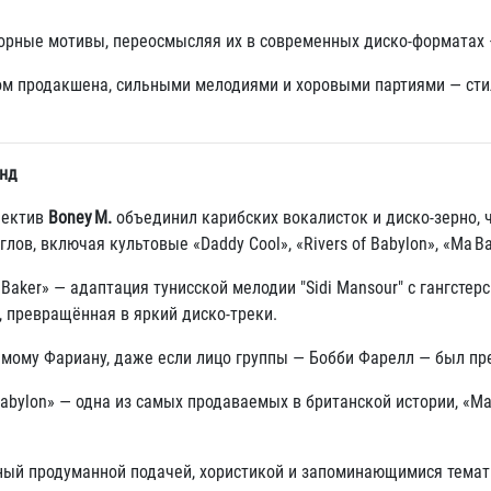
орные мотивы, переосмысляя их в современных диско‑форматах —
ом продакшена, сильными мелодиями и хоровыми партиями — стил
енд
лектив
Boney M.
объединил карибских вокалисток и диско‑зерно,
лов, включая культовые «Daddy Cool», «Rivers of Babylon», «Ma Ba
ker» — адаптация тунисской мелодии "Sidi Mansour" с гангстерски
е, превращённая в яркий диско‑треки
.
амому Фариану, даже если лицо группы — Бобби Фарелл — был пр
Babylon» — одна из самых продаваемых в британской истории, «Ma
нный продуманной подачей, хористикой и запоминающимися темат