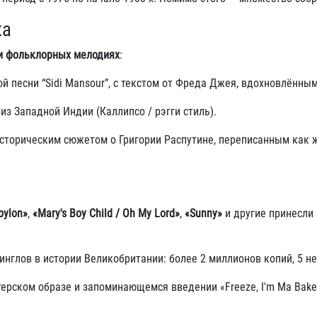
ка
и фольклорных мелодиях
:
й песни “Sidi Mansour”, с текстом от Фреда Джея, вдохновлённ
я из Западной Индии (Каллипсо / рэгги стиль)
.
 историческим сюжетом о Григории Распутине, переписанным как 
bylon»
,
«Mary's Boy Child / Oh My Lord»
,
«Sunny»
и другие принесли 
синглов в истории Великобритании: более 2 миллионов копий, 5 н
ерском образе и запоминающемся введении «Freeze, I'm Ma Baker