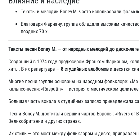
Влияние и наследие
Тексты и мелодии Boney M. часто использовали фолькл
Благодаря Фариану, группа обладала высоким качеств
поздних 70-х
.
Тексты песен Boney M. — от народных мелодий до диско-лег
Созданный в 1974 году продюсером Франком Фарианом, кол
хиты. В их репертуаре —
8 студийных альбомов
и десятки синг
Многие песни группы основаны на народном фольклоре: «Ma Ba
кальпсо‑песни; «Rasputin» — история о мистическом целител
Большая часть вокала в студийных записях принадлежала с
Песни Boney M. достигали вершин чартов Европы: «Rivers of 
Великобритании и других странах
.
Их стиль — это мост между фольклором и диско, приправле