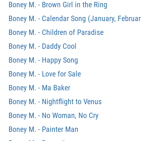
Boney M. - Brown Girl in the Ring
Boney M. - Calendar Song (January, February
Boney M. - Children of Paradise
Boney M. - Daddy Cool
Boney M. - Happy Song
Boney M. - Love for Sale
Boney M. - Ma Baker
Boney M. - Nightflight to Venus
Boney M. - No Woman, No Cry
Boney M. - Painter Man