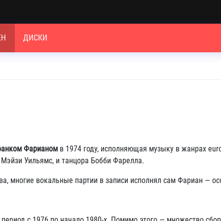
ЕН
ДИСКИ
анком Фарианом
в 1974 году, исполняющая музыку в жанрах euro‑
, Мэйзи Уильямс, и танцора Бобби Фарелла
.
ва, многие вокальные партии в записи исполнял сам Фариан — о
 период с 1976 по начало 1980-х. Помимо этого — множество сб