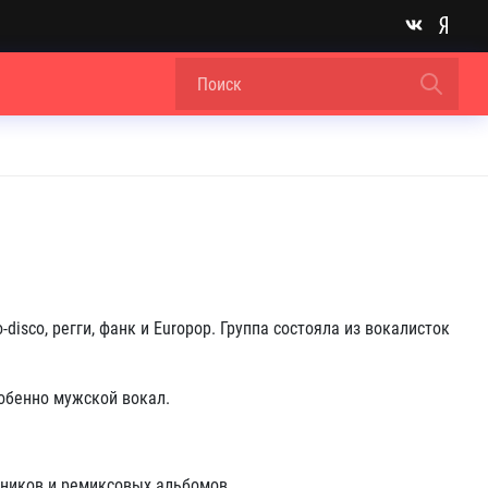
disco, регги, фанк и Europop. Группа состояла из вокалисток
собенно мужской вокал
.
орников и ремиксовых альбомов
.